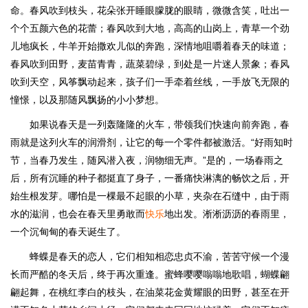
命。春风吹到枝头，花朵张开睡眼朦胧的眼睛，微微含笑，吐出一
个个五颜六色的花蕾；春风吹到大地，高高的山岗上，青草一个劲
儿地疯长，牛羊开始撒欢儿似的奔跑，深情地咀嚼着春天的味道；
春风吹到田野，麦苗青青，蔬菜碧绿，到处是一片迷人景象；春风
吹到天空，风筝飘动起来，孩子们一手牵着丝线，一手放飞无限的
憧憬，以及那随风飘扬的小小梦想。
如果说春天是一列轰隆隆的火车，带领我们快速向前奔跑，春
雨就是这列火车的润滑剂，让它的每一个零件都被激活。“好雨知时
节，当春乃发生，随风潜入夜，润物细无声。”是的，一场春雨之
后，所有沉睡的种子都挺直了身子，一番痛快淋漓的畅饮之后，开
始生根发芽。哪怕是一棵最不起眼的小草，夹杂在石缝中，由于雨
水的滋润，也会在春天里勇敢而
快乐
地出发。淅淅沥沥的春雨里，
一个沉甸甸的春天诞生了。
蜂蝶是春天的恋人，它们相知相恋忠贞不渝，苦苦守候一个漫
长而严酷的冬天后，终于再次重逢。蜜蜂嘤嘤嗡嗡地歌唱，蝴蝶翩
翩起舞，在桃红李白的枝头，在油菜花金黄耀眼的田野，甚至在开