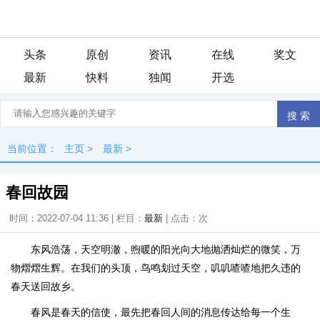
头条
原创
资讯
在线
奖文
最新
快料
独闻
开选
当前位置：
主页
>
最新
>
春回故园
时间：2022-07-04 11:36 | 栏目：
最新
| 点击：
次
东风浩荡，天空明澈，煦暖的阳光向大地抛洒灿烂的微笑，万
物熠熠生辉。在我们的头顶，鸟鸣划过天空，叽叽喳喳地把久违的
春天送回故乡。
春风是春天的信使，最先把春回人间的消息传达给每一个生