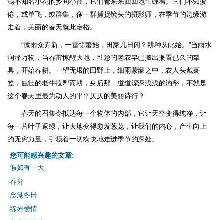
满不知名小花的乡间小径，它们都来来回回地忙碌着。它们不知疲
倦，或单飞，或群集，像一群捕捉镜头的摄影师，在季节的边缘游
走着，美丽的春天就此定格。
“微雨众卉新，一雷惊蛰始，田家几日闲？耕种从此始。”当雨水
润泽万物，当春雷惊醒大地，性急的老农早已搬出搁置已久的犁
具，开始春耕。一望无垠的田野上，细雨蒙蒙之中，农人头戴蓑
笠，健壮的老牛拉犁而耕，身后那一道道深深浅浅的沟壑，不就是
这个春天里最为动人的平平仄仄的美丽诗行？
春天的召集令抵达每一个物体的内部，它让天空变得纯净，让
每一片叶子返绿，让大地变得愈发葱茏，让我们的内心，产生向上
的无穷力量，引领着一切欢快地走进季节的深处。
您可能感兴趣的文章:
假如有一天
春分
念湖冬日
练摊爱情