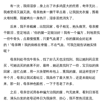
有一次，我得湿疹，身上出了许多鸡蛋大的疙瘩，奇痒无比，
我难受得又蹦又跳。母亲抱来一捆干草点着，让我脱光衣服，围着
火堆转圈。我被烤出一身热汗，湿疹居然消失了。
后来，我不幸截瘫，出院回家，母子相见，抱头痛哭。母亲擦
干眼泪，坚定地说：“你的腿一定能治好！我有一个偏方，到地里找
一些牛骨头，点着慢慢熏，只要气血通了，你的腿就会好起来
的！”母亲啊！我的病根在脊髓，不在气血。可我怎能告诉她实情
呢？
母亲到处寻找牛骨头，找了好几天也没找到。我让她到药店里
买，可她说买的效果不好。最终，她还真找到了一些，宝贝似的揣
回家，连忙点燃，用一大块塑料布包上，熏我的腿。就这样坚持了
半个月，母亲让我试着站立，我虽作了最大努力，还是未能站起
来。那一刻，母亲神色黯然，一下子苍老了许多。
之后，母亲尝试用各种偏方治我的腿，均无效果。看到日渐苍
老、满头白发的老母还终日为我操劳、担心，我不禁热泪直流。