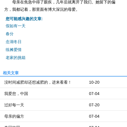
母亲在焦急中得了眼疾，几年后就离开了我们。她留下的偏
方，我都记着，那里面有博大深沉的母爱。
您可能感兴趣的文章:
假如有一天
春分
念湖冬日
练摊爱情
老家的挑箱
相关文章
没时间减肥却还想减肥的，进来看看！
10-20
我爱您，中国
07-04
过好每一天
07-20
母亲的偏方
07-04