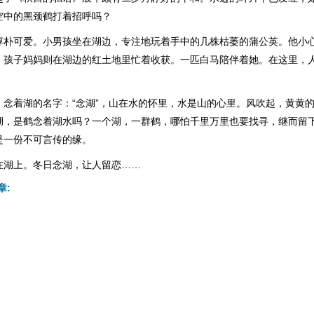
空中的黑颈鹤打着招呼吗？
淳朴可爱。小男孩坐在湖边，专注地玩着手中的几株枯萎的蒲公英。他小
。孩子妈妈则在湖边的红土地里忙着收获。一匹白马陪伴着她。在这里，
，念着湖的名字：“念湖”，山在水的怀里，水是山的心里。风吹起，黄黄
湖，是鹤念着湖水吗？一个湖，一群鹤，哪怕千里万里也要找寻，继而留
是一份不可言传的缘。
在湖上。冬日念湖，让人留恋……
章: