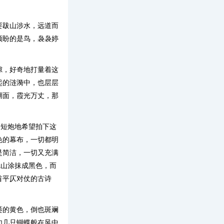
要跋山涉水，远道而
顾盼的是鸟，袅袅婷
隙，好奇地打量着这
起的涟漪中，也层层
湖面，霞光万丈，那
枪短炮地希望拍下这
色的幕布，一切都明
是简洁，一切又充满
把山涂抹成黑色，而
首平仄对仗的古诗
萎的黄色，倒也斑斓
如几只蝴蝶般在风中