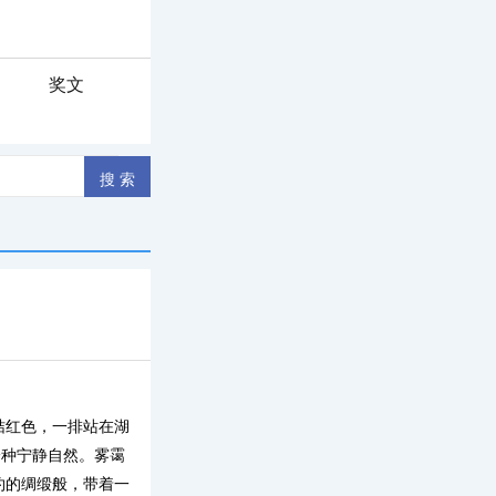
奖文
桔红色，一排站在湖
一种宁静自然。雾霭
约的绸缎般，带着一