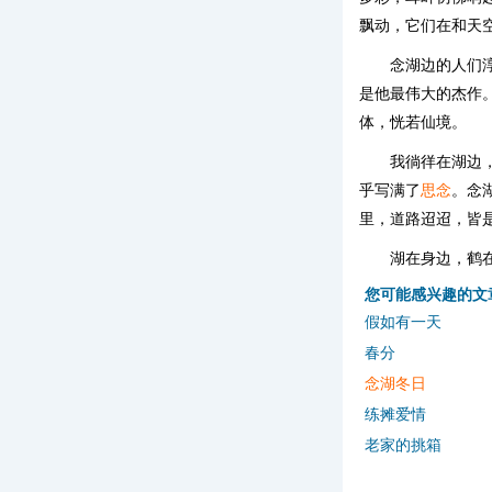
飘动，它们在和天
念湖边的人们
是他最伟大的杰作
体，恍若仙境。
我徜徉在湖边
乎写满了
思念
。念
里，道路迢迢，皆
湖在身边，鹤
您可能感兴趣的文
假如有一天
春分
念湖冬日
练摊爱情
老家的挑箱