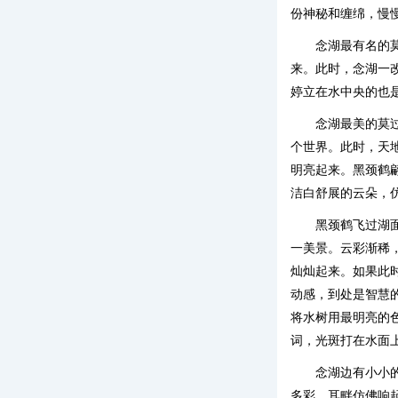
份神秘和缠绵，慢
念湖最有名的
来。此时，念湖一
婷立在水中央的也
念湖最美的莫
个世界。此时，天
明亮起来。黑颈鹤
洁白舒展的云朵，
黑颈鹤飞过湖
一美景。云彩渐稀
灿灿起来。如果此
动感，到处是智慧
将水树用最明亮的
词，光斑打在水面
念湖边有小小
多彩，耳畔仿佛响