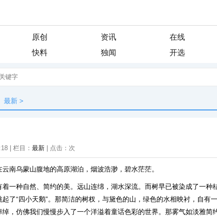
原创
资讯
在线
快料
独闻
开选
最新
>
:18 | 栏目：
最新
| 点击：
次
在云南乌蒙山腹地的高原湖泊，烟波浩渺，碧水茫茫。
有着一种自然、简约的美。远山连绵，湖水深流。而树早已被染成了一种
跳起了“四小天鹅”。那简洁的树杈，与黛色的山，绿色的水相映衬，自有
绰绰，仿佛我们慢慢步入了一个洋溢着童话色彩的世界。那雾气如淡雅简