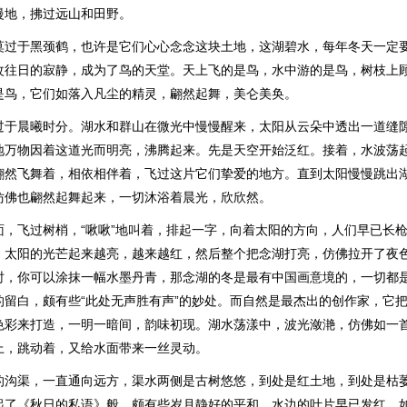
慢地，拂过远山和田野。
莫过于黑颈鹤，也许是它们心心念念这块土地，这湖碧水，每年冬天一定
改往日的寂静，成为了鸟的天堂。天上飞的是鸟，水中游的是鸟，树枝上
是鸟，它们如落入凡尘的精灵，翩然起舞，美仑美奂。
过于晨曦时分。湖水和群山在微光中慢慢醒来，太阳从云朵中透出一道缝
地万物因着这道光而明亮，沸腾起来。先是天空开始泛红。接着，水波荡
翩然飞舞着，相依相伴着，飞过这片它们挚爱的地方。直到太阳慢慢跳出
仿佛也翩然起舞起来，一切沐浴着晨光，欣欣然。
面，飞过树梢，“啾啾”地叫着，排起一字，向着太阳的方向，人们早已长
，太阳的光芒起来越亮，越来越红，然后整个把念湖打亮，仿佛拉开了夜
时，你可以涂抹一幅水墨丹青，那念湖的冬是最有中国画意境的，一切都
的留白，颇有些“此处无声胜有声”的妙处。而自然是最杰出的创作家，它
色彩来打造，一明一暗间，韵味初现。湖水荡漾中，波光潋滟，仿佛如一
上，跳动着，又给水面带来一丝灵动。
的沟渠，一直通向远方，渠水两侧是古树悠悠，到处是红土地，到处是枯
起了《秋日的私语》般，颇有些岁月静好的平和。水边的叶片早已发红，