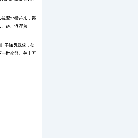
心翼翼地插起来，那
人、鹤、湖浑然一
的叶子随风飘落，似
下一世牵绊。关山万