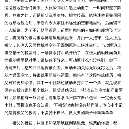
票。下午返回途中，忽然一大队人马身背大刀、头包黑围巾，气势
汹汹般地朝他们奔来。大伙瞬间明白遇上劫匪了，一时间都慌了阵
脚。危难之处，还是祖父沉着冷静、胆大技高。他快速察看完周围
的地形地貌之后，果断命令大家往不远处的苎麻地里钻，后面留下
一人断路。为了不让劫匪得逞，前面担挑箱的人如闪电般地飞了过
去，将所有的银两银票神速般地藏起来，并由一人把守，这人正是
祖父，其他人又照样挑着空箱子回到原路上快速前行。当劫匪追上
担空箱子的税差时，一场撕杀打斗就开始了，在强大的劫匪面前几
位税差哪里是对手，很快败下阵来，可劫匪什么也没捞到，抛下一
通骂声后，怒气冲冲地挥鞭而去。当劫匪消失得无影无踪之后，税
差才返回麻地，将银钱重新装箱运回。挑箱有了这段特殊经历，祖
父对它更加珍惜。其中一个挑箱还被劫匪打烂了一个角，就是现在
保存在我们家的那个挑箱。祖父曾感叹过：“那次在苎麻地把守银两
时，如果稍有一丝邪念，将银票拿几张揣在自己包里，一定会发笔
小财，而且谁也不会知道。”可祖父说他并没有那样做，他心中牢记
的是曾祖父的教诲，不贪婪不自私，做人要如箱子样简简单单。
祖父的挑箱，从装书和笔墨纸砚到装银元、银票的转变，都一