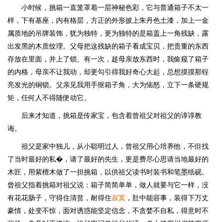
小时候，挑箱一直笼罩着一层神秘色彩，它与普通箱子不太一
样，下有基座，内有格层，方正的外形披上朱丹色土漆，加上一金
属质地的吊牌装饰，犹为独特，更为独特的是箱盖上一角残缺，露
出发黑的木质纹理。父母把这残缺的箱子看成宝贝，把贵重的东西
存放在里面，并上了锁。有一次，趁母亲放东西时，我偷窥了箱子
的内格，母亲不让我动，却更勾引得我好奇心大起，总想摸摸那锃
亮发光的铜锁。父亲见我用手抠箱子角，大为恼怒，立下一条硬规
矩，任何人不得随便动它。
后来才知道，挑箱是传家宝，包含着曾祖父对祖父的谆谆教
诲。
祖父是家中独儿，从小聪明过人，曾祖父用心培养他，不但找
了当时最好的私�，请了最好的先生，更是费尽心思请当地最好的
木匠，用紫檀木做了一担挑箱，以供祖父读书时装书和笔墨纸砚。
曾祖父指着挑箱对祖父说：箱子简简单单，做人就要与它一样，没
有花花肠子，守得住清贫，耐得住
寂寞
，肚中能容事，装得下万丈
豪情，处变不惊，面对诱惑能坚定信念，不贪婪不自私，得意时不