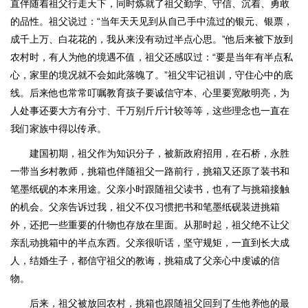
直伴随着祖父行走天下，同时炼就了祖父勤学、守信、沉着、勇敢
的品性。祖父说过：“当年天天见到从自己手中流过的银元、银票，
成千上万、白花花的，我从来没有动过半点心思。”他后来被下放到
农村时，有人为他的境遇不值，祖父还感叹过：“要是当年有半点私
心，家里的境况就不会如此落魄了。”祖父牢记祖训，守住心中的底
线。后来他也常常叮嘱教育孩子要诚信守本、心里要宽敞明亮，为
人处事还要大方有分寸、千万别斤斤计较等等，这些理念也一直在
我们家族中得以传承。
建国初期，祖父作为知识分子，被新政府招用，在石桥，永胜
一带当乡村教师，挑箱也伴随祖父一路前行，挑箱又还原了装书和
笔墨纸砚的本来用途。父亲小时跟随祖父读书，也有了与挑箱接触
的机会。父亲告诉过我，祖父不仅习惯把书和笔墨纸砚装进挑箱
外，还把一些重要的什物也存放在里面。从那时起，祖父绝不让父
亲乱动挑箱中的半点东西。父亲很听话，坚守规矩，一直到长大成
人，结婚生子，都信守祖父的教诲，挑箱成了父亲心中虔诚的信
物。
后来，祖父被放回农村，挑箱也跟随祖父回到了生他养他的最