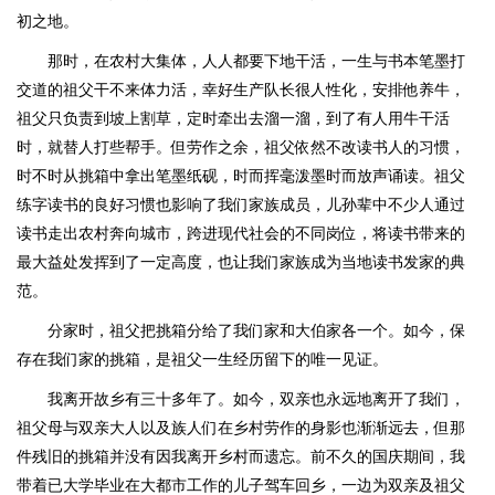
初之地。
那时，在农村大集体，人人都要下地干活，一生与书本笔墨打
交道的祖父干不来体力活，幸好生产队长很人性化，安排他养牛，
祖父只负责到坡上割草，定时牵出去溜一溜，到了有人用牛干活
时，就替人打些帮手。但劳作之余，祖父依然不改读书人的习惯，
时不时从挑箱中拿出笔墨纸砚，时而挥毫泼墨时而放声诵读。祖父
练字读书的良好习惯也影响了我们家族成员，儿孙辈中不少人通过
读书走出农村奔向城市，跨进现代社会的不同岗位，将读书带来的
最大益处发挥到了一定高度，也让我们家族成为当地读书发家的典
范。
分家时，祖父把挑箱分给了我们家和大伯家各一个。如今，保
存在我们家的挑箱，是祖父一生经历留下的唯一见证。
我离开故乡有三十多年了。如今，双亲也永远地离开了我们，
祖父母与双亲大人以及族人们在乡村劳作的身影也渐渐远去，但那
件残旧的挑箱并没有因我离开乡村而遗忘。前不久的国庆期间，我
带着已大学毕业在大都市工作的儿子驾车回乡，一边为双亲及祖父