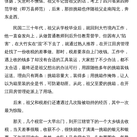
张扬，失意时不懊恼。祖父牢记曾祖父的话，考上了四川省第四师
范学校（即万县师范），后来，那担挑箱也伴随祖父走南闯北，奔
东走西。
民国二三十年代，祖父从学校毕业后，就回到大竹境内工作，
他一直奋发向上，从做普通教师到后升任教育督学。但因有人“陷
害”，在大竹实在“混”不下去了，就通过熟人推荐，在开江田房管理
处找了一份收税的差事做。那时，税差要亲自上门收钱。工作中，
遇上收的钱多了却没有合适的工具装运，大家想了不少办法，都不
太合适，最终还是祖父想出的办法可行，用跟随他多年的挑箱装钱
运送。理由只有两条：挑箱容量大，装得多；用挑箱作掩饰，让人
以为箱里装的全是书，可防避劫匪。从此，祖父至爱的挑箱，在开
江田房管理处派上了用场。
后来，祖父和税差们还遭遇过几次险被劫持的经历，其中一次
最为惊险。
那天，几个税官一大早出门，到开江辖管下的一个大乡镇去收
税，当天差事很顺，收获不小，很快就收了满满一挑箱的银元和银