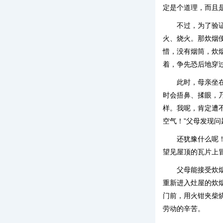
定是个道理，而且
不过，为了验
火、烧火。那炊烟
惜，没有烟筒，炊
着，争先恐后地穿
此时，母亲坐
时会捂鼻、揉眼，
样。我呢，肯定遭
空气！”父母发现
还犹豫什么呢
望见屋顶的瓦片上
父母能接受炊
重新进入灶屋的炊
门前，用火钳夹柴
劳动的辛苦。