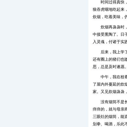
时间过得真快
狼吞虎咽地吃起来
炊烟，吃着美味，
炊烟再袅袅时
中接受熏陶了。日子
入灵魂，付诸于实
后来，我上学
还有圈上的猪们也
思，总是及时遂愿。
中午，我在校
了屋内外蔓延的炊
家。又见炊烟袅袅
没有烟筒不是
痒痒的，就与母亲
三眼灶的烟筒，能
划拳、喝酒，乐此