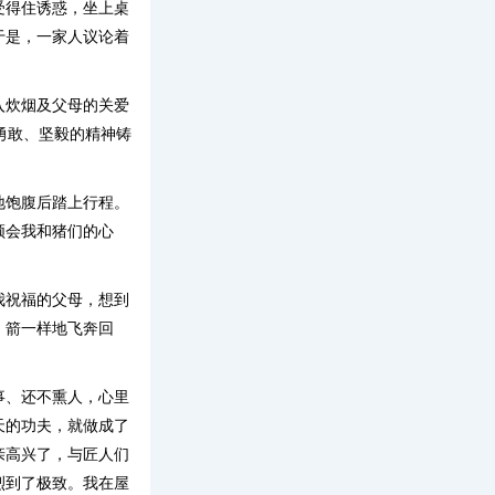
受得住诱惑，坐上桌
于是，一家人议论着
入炊烟及父母的关爱
任勇敢、坚毅的精神铸
地饱腹后踏上行程。
领会我和猪们的心
我祝福的父母，想到
，箭一样地飞奔回
事、还不熏人，心里
天的功夫，就做成了
亲高兴了，与匠人们
烈到了极致。我在屋