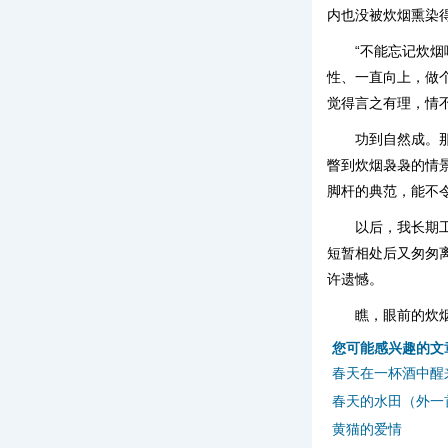
内也没被炊烟熏染
“不能忘记炊烟
性、一直向上，做
觉得言之有理，情
功到自然成。
瞥到炊烟袅袅的情
脚杆的典范，能不
以后，我长期
短暂相处后又匆匆
许遗憾。
瞧，眼前的炊
您可能感兴趣的文
春天在一杯酒中醒
春天的水田（外一
黄猫的爱情