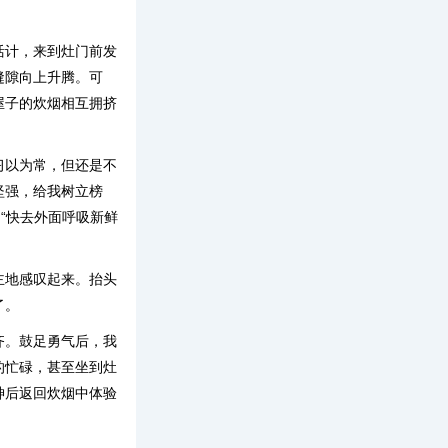
活计，来到灶门前发
缝隙向上升腾。可
屋子的炊烟相互拥挤
习以为常，但还是不
坚强，给我树立榜
“快去外面呼吸新鲜
主地感叹起来。抬头
了。
齐。鼓足勇气后，我
的忙碌，甚至坐到灶
神后返回炊烟中体验