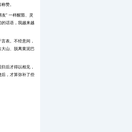
口称赞。
友” 一样醒豁、灵
切的话语，我越来越
于言表。不经意间，
出大山、脱离黄泥巴
回归后才得以相见，
绕后，才算弥补了些