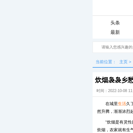
头条
最新
当前位置：
主页
>
炊烟袅袅乡
时间：2022-10-08 11
在城里
生活
久
然升腾，渐渐浓烈
“炊烟是有灵
炊烟，农家就有生