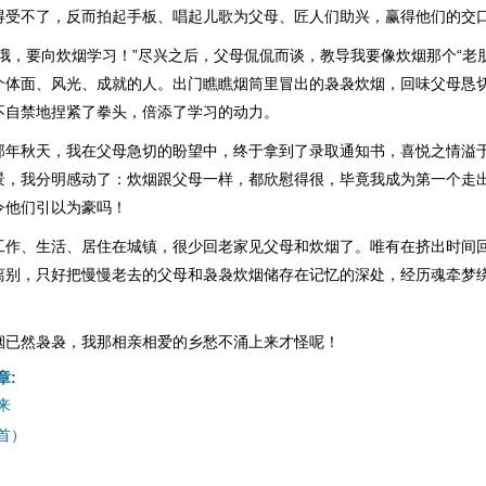
得受不了，反而拍起手板、唱起儿歌为父母、匠人们助兴，赢得他们的交
哦，要向炊烟学习！”尽兴之后，父母侃侃而谈，教导我要像炊烟那个“老朋
个体面、风光、成就的人。出门瞧瞧烟筒里冒出的袅袅炊烟，回味父母恳
不自禁地捏紧了拳头，倍添了学习的动力。
那年秋天，我在父母急切的盼望中，终于拿到了录取通知书，喜悦之情溢
景，我分明感动了：炊烟跟父母一样，都欣慰得很，毕竟我成为第一个走
令他们引以为豪吗！
工作、生活、居住在城镇，很少回老家见父母和炊烟了。唯有在挤出时间
离别，只好把慢慢老去的父母和袅袅炊烟储存在记忆的深处，经历魂牵梦
烟已然袅袅，我那相亲相爱的乡愁不涌上来才怪呢！
章:
来
首）