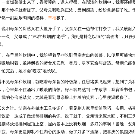
，一桌饭菜做出来了，香喷喷的，诱人得很。在渐淡的炊烟中，我哪还经
，那个馋样就甭提了。父母见我吃兴正浓，受到感染，纷纷拿起筷子吃。
俨然一副副乐陶陶的模样，
幸福
极了。
，说明母亲的厨艺又在大显身手了，父亲又在一边帮忙打杂了，我又该融
一久，父母成了“沐浴”炊烟的“老手”，我则是持之以恒的“磨砺者”，只
践。
了。在早晨的炊烟中，我盼望着早些吃到母亲煮出的饭菜，以便尽可能快
嗷嗷地叫着，亟待飘香的猪食来安慰一番后，尽享安逸与舒适。母亲总能
忙完后，她才会“哎哎”地长叹。
看不见母亲和炊烟，就吃着母亲备的冷饭菜，任思绪飘飞起来，想到了为
烟，心里禁不住涌出了暖暖的情愫。好不容易熬到下午放学，我背着书包
，我的心倍感踏实，尤其是看到母亲脸上挂着的笑容，心里便温暖多了。
长久之计。父亲在外做木工见多识广，看见别人家里烟筒乖巧、实用、省
商议后，达成了做烟筒排烟的共识。说干就干。父亲请来泥水匠，不到三
直接将炊烟排到屋顶上空，屋内基本上没有炊烟，多好的事啊！当晚，父
不疲。母亲更是抑制不住内心的激动，做了好多下酒菜，把喜庆的氛围浓