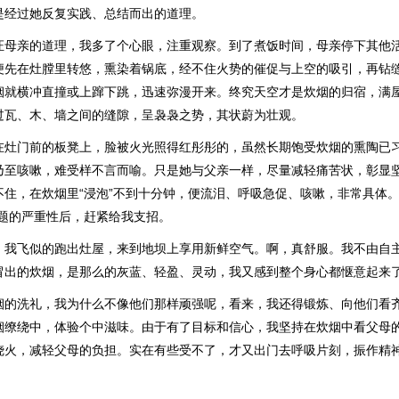
是经过她反复实践、总结而出的道理。
证母亲的道理，我多了个心眼，注重观察。到了煮饭时间，母亲停下其他
便先在灶膛里转悠，熏染着锅底，经不住火势的催促与上空的吸引，再钻
烟就横冲直撞或上蹿下跳，迅速弥漫开来。终究天空才是炊烟的归宿，满
过瓦、木、墙之间的缝隙，呈袅袅之势，其状蔚为壮观。
在灶门前的板凳上，脸被火光照得红彤彤的，虽然长期饱受炊烟的熏陶已
乃至咳嗽，难受样不言而喻。只是她与父亲一样，尽量减轻痛苦状，彰显
不住，在炊烟里“浸泡”不到十分钟，便流泪、呼吸急促、咳嗽，非常具体。
问题的严重性后，赶紧给我支招。
！我飞似的跑出灶屋，来到地坝上享用新鲜空气。啊，真舒服。我不由自
冒出的炊烟，是那么的灰蓝、轻盈、灵动，我又感到整个身心都惬意起来
烟的洗礼，我为什么不像他们那样顽强呢，看来，我还得锻炼、向他们看
烟缭绕中，体验个中滋味。由于有了目标和信心，我坚持在炊烟中看父母
烧火，减轻父母的负担。实在有些受不了，才又出门去呼吸片刻，振作精