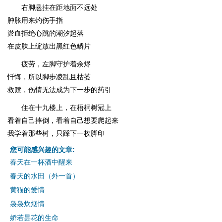
右脚悬挂在距地面不远处
肿胀用来灼伤手指
淤血拒绝心跳的潮汐起落
在皮肤上绽放出黑红色鳞片
疲劳，左脚守护着余烬
忏悔，所以脚步凌乱且枯萎
救赎，伤情无法成为下一步的药引
住在十九楼上，在梧桐树冠上
看着自己摔倒，看着自己想要爬起来
我学着那些树，只踩下一枚脚印
您可能感兴趣的文章:
春天在一杯酒中醒来
春天的水田（外一首）
黄猫的爱情
袅袅炊烟情
娇若昙花的生命