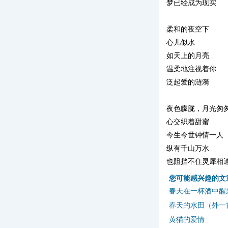
梦已经成为现实
柔和的夜空下
心儿似水
如天上的月亮
温柔地注视着你
泛起爱的涟漪
夜色朦胧，月光匆
心交织着甜蜜
今生今世钟情一人
纵有千山万水
也阻挡不住灵犀相
您可能感兴趣的文
春天在一杯酒中醒
春天的水田（外一
黄猫的爱情