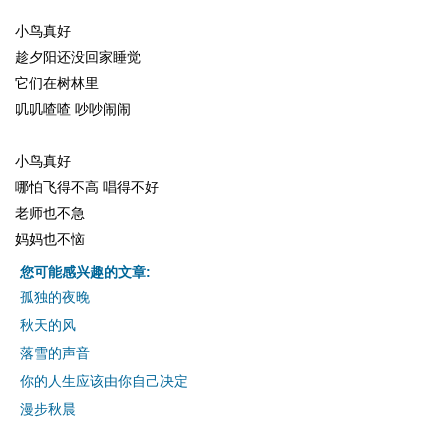
小鸟真好
趁夕阳还没回家睡觉
它们在树林里
叽叽喳喳 吵吵闹闹
小鸟真好
哪怕飞得不高 唱得不好
老师也不急
妈妈也不恼
您可能感兴趣的文章:
孤独的夜晚
秋天的风
落雪的声音
你的人生应该由你自己决定
漫步秋晨