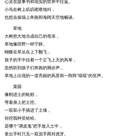
心灵在故事书和现实的世界中往返。
小鸟在树上叽叽喳喳地叫，
也想去操场上奔跑和海阔天空地畅谈。
草地
大树把大地当成自己的母亲，
草地像田野一样宁静。
蝴蝶在草丛在上下翻飞，
孩子的手中拉着一个正飞上天的风筝，
忽然听到孩子们奔跑的脚步声，
草地上出现的一道亮丽的风景和一阵阵“嘻嘻”的笑声。
菜园
像刚进土的蚯蚓，
弯着身上把土挖。
一双双小手插进了土壤，
你挖我种笑哈哈。
是哪个“调皮鬼”把手放入土中，
拿出手时只见一双泥手两对虎牙。