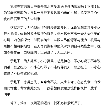
我能在寥廓海天中揖舟击水享受浪遏飞舟的豪放吗？不能！因
为我能够驾驭的，只是一只经不起风浪拍击的小船，承受不了心中
犹如巨石重压的凡尘琐事。
这就注定，无论我远行的脚步走出多远，无论我观赏过多少远
行的风情，体味过多少远行的诗意，也永远走不出一介凡夫俗子的
心境。内心的深处，时而会萌生一些跟自己的背景与能力、机遇与
禀性不相符的期盼，在无尽的期盼中陷入深深的自寻烦恼之中，犹
如春蚕作茧，自取缠绵，没完没了，无止无休。
于是乎，为人处事，小心翼翼，总是担心一不小心说了不该说
的话，总是担心一不小心得罪了不该得罪的人，总是担心一不小心
错过了不该错过的机遇。
于是乎，患得患失，��食不安。人生未老，心态先衰，白发
由此增生，背脊由此变驼，一副苍颜白发颓然憔悴的模样，悲乎！
悯乎！
算了，难有一次闲适的远行，就不必触景慨叹了。