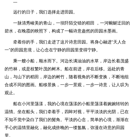
二
远行的日子，我们选择走进田园。
一脉清秀峻美的青山，一坝阡陌交错的稻田 ，一河蜿蜒迂回的
碧水，在晚霞的映照下，构成了一幅诗意盎然的田园水墨画。
牵着你的手，我们走进了这片诗意田园。将身心融进“天人合
一”的田园意境，让心念在宁静的田园里变得宁静。
乘一艘小船，顺水而下。河边长满油油的水草，岸边长着茂盛
的竹林，或是枝繁叶茂的树木。船在前进，岸在后移。远处的青
山，与山下的稻田，岸边的树竹，随着视角的不断变换，不断地组
合成不同的图画。船移景换，一步一景观，一步一诗意，让人叹为
观止。
船在小河里荡漾，我的心境在荡漾的小船里荡漾着婉婉转转的
温情。坐在船头，我们牵着手，四眸对视，平平淡淡的光阴，已在
不知不觉中染白了我们的鬓角。平淡的心念，简单的心境，渐渐在
手心的温情里融化，融化成傍晚的一缕氲氤，弥漫在诗意的田园
里。