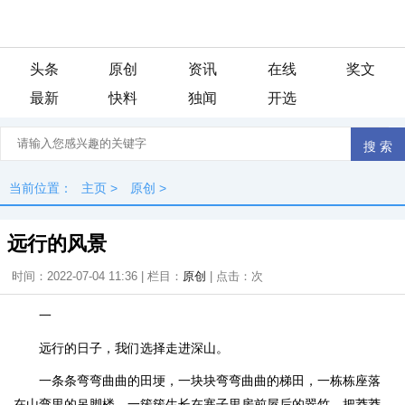
头条
原创
资讯
在线
奖文
最新
快料
独闻
开选
当前位置：
主页
>
原创
>
远行的风景
时间：2022-07-04 11:36 | 栏目：
原创
| 点击：
次
一
远行的日子，我们选择走进深山。
一条条弯弯曲曲的田埂，一块块弯弯曲曲的梯田，一栋栋座落
在山弯里的吊脚楼，一簇簇生长在寨子里房前屋后的翠竹，把莽莽