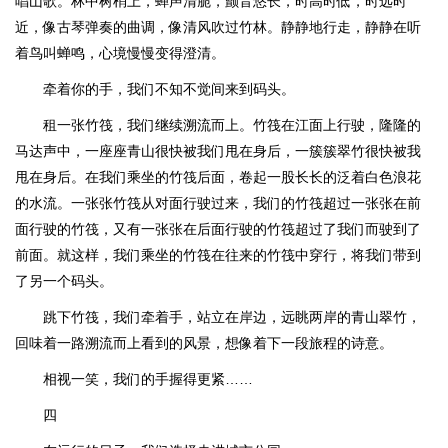
唱山歌。林中树梢上，蝉声清脆，颤音悠长，时高时低，时远时
近，像古琴弹奏的曲调，像清风吹过竹林。静静地行走，静静在听
着鸟叫蝉鸣，心境慢慢变得澄清。
牵着你的手，我们不知不觉间来到码头。
租一张竹筏，我们继续溯流而上。竹筏在江面上行驶，隆隆的
马达声中，一座座青山很快被我们甩在身后，一簇簇翠竹很快被我
甩在身后。在我们乘坐的竹筏后面，卷起一股长长的泛着白色浪花
的水流。一张张竹筏从对面行驶过来，我们的竹筏超过一张张在前
面行驶的竹筏，又有一张张在后面行驶的竹筏超过了我们而驶到了
前面。就这样，我们乘坐的竹筏在往来的竹筏中穿行，将我们带到
了另一个码头。
跳下竹筏，我们牵着手，站立在岸边，远眺两岸的青山翠竹，
回味着一路溯流而上看到的风景，想像着下一段旅程的诗意。
相视一笑，我们的手握得更紧……
四