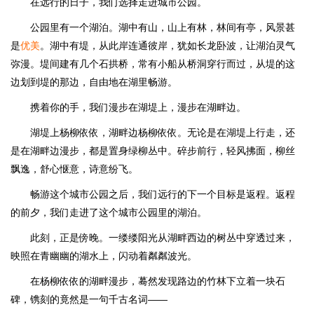
在远行的日子，我们选择走进城市公园。
公园里有一个湖泊。湖中有山，山上有林，林间有亭，风景甚
是
优美
。湖中有堤，从此岸连通彼岸，犹如长龙卧波，让湖泊灵气
弥漫。堤间建有几个石拱桥，常有小船从桥洞穿行而过，从堤的这
边划到堤的那边，自由地在湖里畅游。
携着你的手，我们漫步在湖堤上，漫步在湖畔边。
湖堤上杨柳依依，湖畔边杨柳依依。无论是在湖堤上行走，还
是在湖畔边漫步，都是置身绿柳丛中。碎步前行，轻风拂面，柳丝
飘逸，舒心惬意，诗意纷飞。
畅游这个城市公园之后，我们远行的下一个目标是返程。返程
的前夕，我们走进了这个城市公园里的湖泊。
此刻，正是傍晚。一缕缕阳光从湖畔西边的树丛中穿透过来，
映照在青幽幽的湖水上，闪动着粼粼波光。
在杨柳依依的湖畔漫步，蓦然发现路边的竹林下立着一块石
碑，镌刻的竟然是一句千古名词——