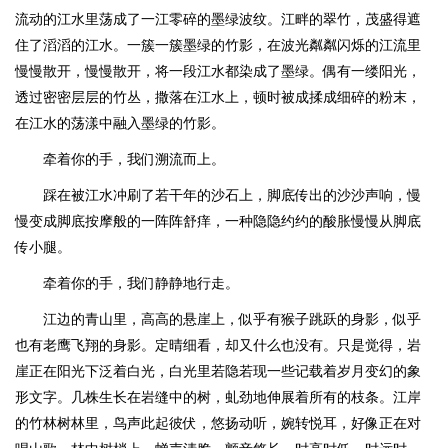
流动的江水里荡成了一江零碎的墨绿波纹。江畔的翠竹，茂盛得遮
住了滔滔的江水。一簇一簇墨绿的竹影，在波光粼粼闪烁的江流里
慢慢散开，慢慢散开，将一段江水都染成了墨绿。偶有一缕阳光，
透过密密层层的竹丛，撒落在江水上，顿时被成揉成细碎的粉末，
在江水的荡漾中融入墨绿的竹影。
牵着你的手，我们溯流而上。
踩在被江水冲刷了若干年的沙石上，脚底传出的沙沙声响，慢
慢变成脚底按摩般的一阵阵舒痒，一种隐隐约约的酸胀慢慢从脚底
传小腿。
牵着你的手，我们静静地行走。
江边的青山里，高高的悬崖上，似乎有猴子跳跃的身影，似乎
也有老鹰飞翔的身影。定晴细看，却又什么也没有。只是觉得，岩
崖正在阳光下泛着白光，白光里若隐若现一些记载着岁月变幻的象
形文字。几株生长在岩缝中的树，虬劲地伸展着所有的枝条。江岸
的竹林树林里，鸟声此起彼伏，悠扬动听，婉转悦耳，好像正在对