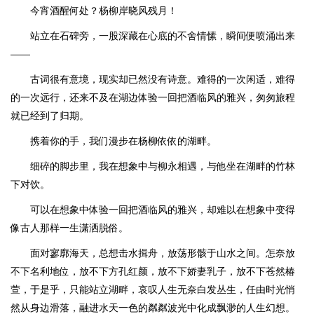
今宵酒醒何处？杨柳岸晓风残月！
站立在石碑旁，一股深藏在心底的不舍情愫，瞬间便喷涌出来
——
古词很有意境，现实却已然没有诗意。难得的一次闲适，难得
的一次远行，还来不及在湖边体验一回把酒临风的雅兴，匆匆旅程
就已经到了归期。
携着你的手，我们漫步在杨柳依依的湖畔。
细碎的脚步里，我在想象中与柳永相遇，与他坐在湖畔的竹林
下对饮。
可以在想象中体验一回把酒临风的雅兴，却难以在想象中变得
像古人那样一生潇洒脱俗。
面对寥廓海天，总想击水揖舟，放荡形骸于山水之间。怎奈放
不下名利地位，放不下方孔红颜，放不下娇妻乳子，放不下苍然椿
萱，于是乎，只能站立湖畔，哀叹人生无奈白发丛生，任由时光悄
然从身边滑落，融进水天一色的粼粼波光中化成飘渺的人生幻想。