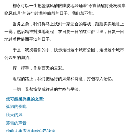
柳永可以一生把盏临风醉眼朦胧地吟诵着“今宵酒醒何处杨柳岸
晓风残月”的诗句过着神仙般的日子。我们却不能。
当务之急，我们得马上找到一家适合的客栈，踏踏实实地睡上
一觉，然后精神抖擞地返程，在日复一日的红尘俗世里，日复一日
地过着世俗而平淡的日子。
于是，我携着你的手，快步走出这个城市公园，走出这个城市
公园里的湖泊。
挥一挥手，作别西天的云彩。
返程的路上，我们把远行的风景和诗意，打包存入记忆。
一切，又都恢复成往昔的世俗与平淡。
您可能感兴趣的文章:
孤独的夜晚
秋天的风
落雪的声音
你的人生应该由你自己决定