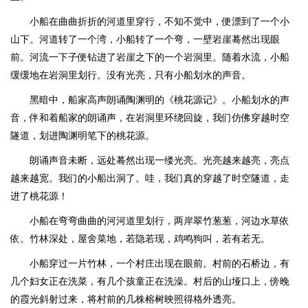
小船在曲曲折折的河道里穿行，不知不觉中，便漂到了一个小
山下。河道转了一个湾，小船转了一个弯，一壁岩崖蓦然出现眼
前。河流一下子便钻进了岩崖之下的一个岩洞里。随着水流，小船
缓缓地在岩洞里划行。没有光亮，只有小船划水的声音。
黑暗中，船家高声朗诵陶渊明的《桃花源记》。小船划水的声
音，伴和着船家的朗诵声，在岩洞里环绕回旋，我们仿佛穿越时空
隧道，划进陶渊明笔下的桃花源。
朗诵声音未断，远处蓦然出现一缕光亮。光亮越来越亮，亮点
越来越宽。我们的小船出洞了。哇，我们真的穿越了时空隧道，走
进了桃花源！
小船在弯弯曲曲的河河道里划行，两岸翠竹葱葱，河边水草依
依。竹林深处，屋舍菜地，若隐若现，鸡鸣狗叫，若有若无。
小船穿过一片竹林，一个村庄出现在眼前。村前的石桥边，有
几个妇女正在洗菜，有几个孩童正在洗澡。村后的山垭口上，傍晚
的霞光斜射过来，将村前的几株榕树映照得格外透亮。