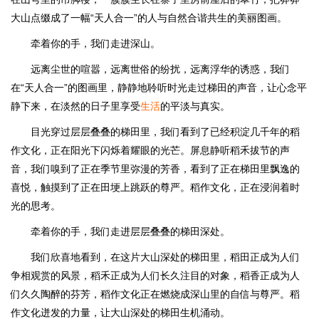
大山点缀成了一幅“天人合一”的人与自然合谐共生的美丽图画。
牵着你的手，我们走进深山。
远离尘世的喧嚣，远离世俗的纷扰，远离浮华的诱惑，我们
在“天人合一”的图画里，静静地聆听时光走过梯田的声音，让心念平
静下来，在淡然的日子里享受
生活
的平淡与真实。
目光穿过层层叠叠的梯田里，我们看到了已经积淀几千年的稻
作文化，正在阳光下闪烁着耀眼的光芒。屏息静听稻禾拔节的声
音，我们嗅到了正在季节里弥漫的芳香，看到了正在梯田里飘逸的
喜悦，触摸到了正在田埂上跳跃的尊严。稻作文化，正在浸润着时
光的思考。
牵着你的手，我们走进层层叠叠的梯田深处。
我们欣喜地看到，在这片大山深处的梯田里，稻田正成为人们
争相观赏的风景，稻禾正成为人们长久注目的对象，稻香正成为人
们久久陶醉的芬芳，稻作文化正在燃烧成深山里的自信与尊严。稻
作文化迸发的力量，让大山深处的梯田生机涌动。