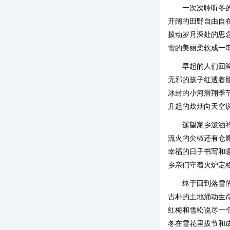
一次次聆听冬
开阔的田野自由自
拨动岁月深处的思
雪的美丽柔软成一
早起的人们回
无邪的孩子红透着
冰封的小河滑翔季
升起的炊烟向天空
遥望家乡泼洒
流火的尖椒还有仓
幸福的日子书写和
乡亲们守着火炉定
终于回到落雪
古朴的土地涌动生
红梅和雪松说尽一
冬在雪花里拔节和