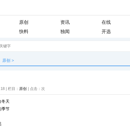
原创
资讯
在线
快料
独闻
开选
原创
>
:18 | 栏目：
原创
| 点击：
次
给冬天
的季节
谣