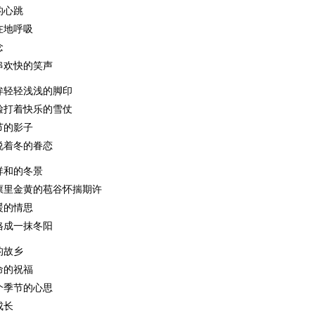
的心跳
在地呼吸
念
串欢快的笑声
眸轻轻浅浅的脚印
脸打着快乐的雪仗
节的影子
说着冬的眷恋
祥和的冬景
廪里金黄的苞谷怀揣期许
暖的情思
格成一抹冬阳
的故乡
命的祝福
个季节的心思
成长