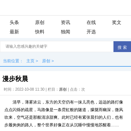
头条
原创
资讯
在线
奖文
最新
快料
独闻
开选
当前位置：
主页
>
原创
>
漫步秋晨
时间：2022-10-08 11:30 | 栏目：
原创
| 点击：
次
清早，薄雾浓云，东方的天空仍有一抹儿亮色，远远的路灯像
点点闪烁的疏星，马路像是一条霓虹般的隧道，朦胧而幽深，微风
吹来，空气还是那般清凉甜爽。此时已经有紧张晨扫的人们，也有
步履匆匆的路人，整个世界好像正在从沉睡中慢慢地苏醒着……