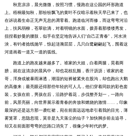
秋意凉凉，晨光微微，按照习惯，慢跑在这公园的环形跑道
上。梧桐最知秋，那纷纷飘飞的黄叶不仅暗示着秋天早已来了，也
在诉说着生命正无声无息的凋零着。跑道临河而修，而这弯弯河沿
上，扶风弱柳，苍翠欲滴，对着明镜的水面，拨弄着那缕缕秀发，
扭捏着妙曼的腰肢，似乎在坚定地告诉人们“自己正青春”，河水泱
泱，有钓者捻线抛竿，惊起涟漪层层，几只白鹭翩翩起飞，围着这
河道画着一道又一道的弧线。
跑道上的跑友越来越多了。谁家的大姐，白着两腿，晃着两
膀，就在这清凉的晨风中，却也花枝乱颤，香汗沥沥；谁家的老
哥，浑身或被暴雨淋透，潮湿的短裤被紧夹在股沟，却也跑出大鹅
的高傲来；最亮眼还得那些年轻的可人儿，他们穿着同款的彩色套
装，女孩在前，男孩在后，沿路护着花，步伐整齐划一，一路向
前，风景亮丽，向世界展示着青春的奔放和燃烧的激情……，印象
最深的还是远方那一袭红裙，宛在前面远远地牵引着我的目光，薄
雾笼罩，忽隐忽现，莫非是九天落尘的仙子？加快脚步前去追寻，
却又在前面那弯弯的岔路口消失了，很像少年时代的梦。