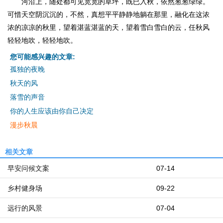
河沿上，随处都可见宽宽的草坪，既已入秋，依然葱葱绿绿。
可惜天空阴沉沉的，不然，真想平平静静地躺在那里，融化在这浓
浓的凉凉的秋里，望着湛蓝湛蓝的天，望着雪白雪白的云，任秋风
轻轻地吹，轻轻地吹。
您可能感兴趣的文章:
孤独的夜晚
秋天的风
落雪的声音
你的人生应该由你自己决定
漫步秋晨
相关文章
早安问候文案
07-14
乡村健身场
09-22
远行的风景
07-04