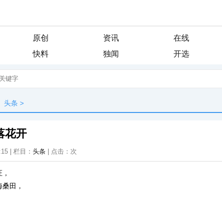
原创
资讯
在线
快料
独闻
开选
头条
>
落花开
:15 | 栏目：
头条
| 点击：
次
证，
海桑田，