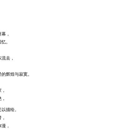
谢幕，
回忆。
东流去，
经的辉煌与寂寞。
家，
绝，
足以描绘。
替，
弥漫，