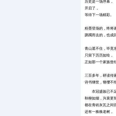
历史是一场序幕，
开启了，
等待下一场精彩。
粉墨登场的，终将
踯躅而去的，也成
青山遮不住，毕竟
只留下历历如绘，
正如那一个家族曾
三百多年，耕读传
诗书继世，簪缨不
衣冠盛族已不
秋柳如烟，兴衰更
都在青砖灰瓦之间
还有一株株老树，