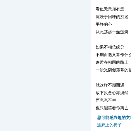
看似无意却有意
沉浸于回味的痴迷
平静的心
从此荡起一丝涟漪
如果不相信缘分
不期而遇又算作什
邂逅在相同的路上
一段光阴似落幕的
就这样不期而遇
放下执念心亦淡然
而恋恋不舍
也只能笑看你离去
您可能感兴趣的文
连廊上的椅子