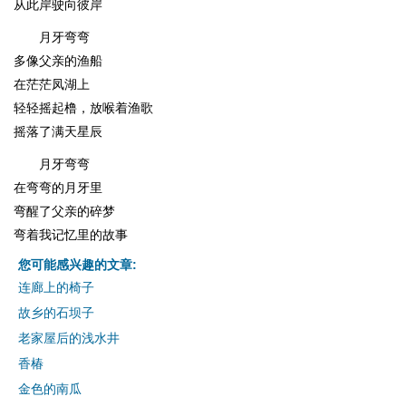
从此岸驶向彼岸
月牙弯弯
多像父亲的渔船
在茫茫凤湖上
轻轻摇起橹，放喉着渔歌
摇落了满天星辰
月牙弯弯
在弯弯的月牙里
弯醒了父亲的碎梦
弯着我记忆里的故事
您可能感兴趣的文章:
连廊上的椅子
故乡的石坝子
老家屋后的浅水井
香椿
金色的南瓜