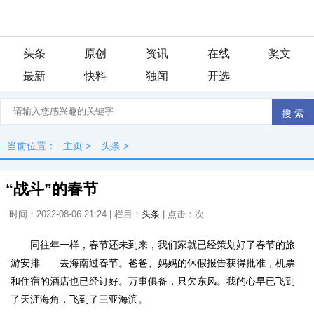
头条
原创
资讯
在线
奖文
最新
快料
独闻
开选
当前位置：
主页
>
头条
>
“战斗”的春节
时间：2022-08-06 21:24 | 栏目：
头条
| 点击：
次
同往年一样，春节还未到来，我们家就已经策划好了春节的旅
游安排——去海南过春节。爸爸、妈妈的休假报告获得批准，机票
和住宿的酒店也已经订好。万事俱备，只欠东风。我的心早已飞到
了天涯海角，飞到了三亚海滨。