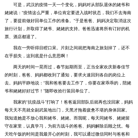
可是，武汉的疫情一天一个变化，妈妈对从部队退休的姥爷和
姥姥说：“疫情这么严重，单位肯定要进入战时状态，我们不去海南
了，要提前做好回单位工作的准备。”于是爸爸、妈妈决定取消这次
旅行计划，并取得了姥爷、姥姥的支持。爸爸迅速将所有订好的机
票、酒店都退了。
我在一旁听得目瞪口呆。片刻之间就把海南之旅划掉了，还不
在乎损失，这到底是什么意思啊！
两天的时间一晃而过，春节如期而至，正当全家欢庆新春佳节
的时刻，爸爸、妈妈都收到了通知，要求火速回到各自的岗位上
去。妈妈平静地说：“我和爸爸要去工作了，你要在家乖乖的，陪姥
爷和姥姥好好过节！”随即收拾行装回单位了。
我家的“抗疫战斗”打响了！爸爸返回部队后就再也没回家，妈妈
每天天不亮就全副武装地出门，天黑才拖着疲惫不堪的身体回家。
我知道她是不放心我和姥爷、姥姥。而我呢，每天同姥爷、姥姥留
守在家里，认真学习，为前方战斗的爸爸、妈妈解除后顾之忧。每
天吃午饭的时间是我最开心的时刻，我可以通过微信同时与爸爸和