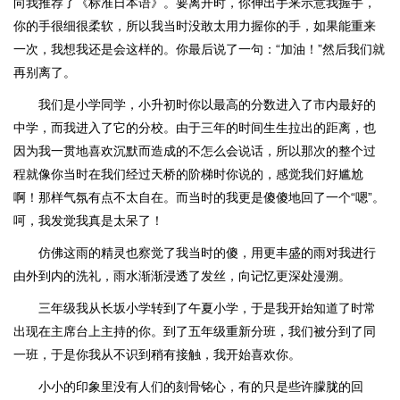
向我推荐了《标准日本语》。要离开时，你伸出手来示意我握手，
你的手很细很柔软，所以我当时没敢太用力握你的手，如果能重来
一次，我想我还是会这样的。你最后说了一句：“加油！”然后我们就
再别离了。
我们是小学同学，小升初时你以最高的分数进入了市内最好的
中学，而我进入了它的分校。由于三年的时间生生拉出的距离，也
因为我一贯地喜欢沉默而造成的不怎么会说话，所以那次的整个过
程就像你当时在我们经过天桥的阶梯时你说的，感觉我们好尴尬
啊！那样气氛有点不太自在。而当时的我更是傻傻地回了一个“嗯”。
呵，我发觉我真是太呆了！
仿佛这雨的精灵也察觉了我当时的傻，用更丰盛的雨对我进行
由外到内的洗礼，雨水渐渐浸透了发丝，向记忆更深处漫溯。
三年级我从长坂小学转到了午夏小学，于是我开始知道了时常
出现在主席台上主持的你。到了五年级重新分班，我们被分到了同
一班，于是你我从不识到稍有接触，我开始喜欢你。
小小的印象里没有人们的刻骨铭心，有的只是些许朦胧的回