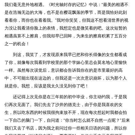
我们毫无意外地相遇。《时光轴封存的记忆》中说：“最美的相遇不
是在浩瀚无边的大海，也不是在樱花飘落的季节，而是我恰好此刻
看着你，而你也在看着我。”我对你笑笑，但我这不想看清世界的视
力没让我看清你脸上的表情，我想定也是微笑着的吧。这次短暂的
相遇虽算不上擦肩，但我却早已回眸，为来生的擦肩积累了五百分
之一的机会！
到这，我笑了，才发现原来我早已把和你长得像的女生都看成
了你，就像每次我看到学校里的那个学妹心里总会莫名地心里愉快
一样。虽然每次误觉后，意识都会告诉我你在的是市里最好的高
中，不可能出现在这边的，但我还是一次次意识崩坏，以为那个人
就是你。我想，应该是我太久没见到你了吧！
还记得上次见你是在三年前的初中毕业，你主动约我，于是我
们再次见面了。我们先去了沙井的德克士，由于你是我喜欢的女
生，所以吃东西的时候我很拘束放不开，现在每次想起时我都会拍
一下自己的脑门一下，自问道：“你当时怎么就不自然一点呢？”后来
我们又去了书店，因为我之前问过你一些相关日语的问题，所以你