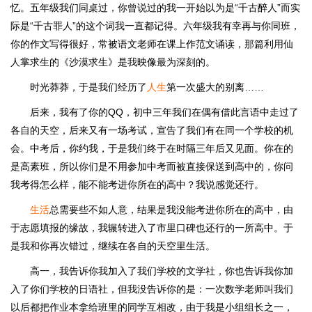
忆。五年级我们同桌过，你曾说过的我一开始以为是“千古醉人”而实
际是“千古罪人”的这个词我一直都记得。六年级我有幸再与你同班，
你的作文写得很好，常被语文老师在课上作范文诵读，那篇利用仙
人掌求生的《沙漠求生》是我映像最为深刻的。
时光莽莽，于是我们经历了
人生
第一次盛大的别离……
后来，我有了你的QQ，初中三年我们在偶有借此言语中走过了
各自的天空，后来又有一场考试，宣告了我们有在同一个学校的机
会。中考后，你约我，于是我们终于在时隔三年后又见面。你在的
是高素班，所以你们是不用参加中考而被直接保送到高中的，你问
我考得怎么样，能不能考进你所在的高中？我说感觉还行。
生活
总需要些不如人意，结果是我没能考进你所在的高中，由
于志愿填报的缘故，我辗转进入了市里口碑也还行的一所高中。于
是我和你再次错过，继续在各自的天空里生活。
高一，我告诉你我加入了我们学校的文学社，你也告诉我你加
入了你们学校的日语社，但我没告诉你的是：一次数学老师叫我们
以后都把作业本拿给班里的同学互相改，由于我是小组组长之一，