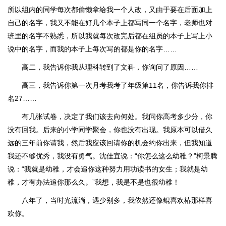
所以组内的同学每次都偷懒拿给我一个人改，又由于要在后面加上
自己的名字，我又不能在好几个本子上都写同一个名字，老师也对
班里的名字不熟悉，所以我就每次改完后都在组员的本子上写上小
说中的名字，而我的本子上每次写的都是你的名字……
高二，我告诉你我从理科转到了文科，你询问了原因……
高三，我告诉你第一次月考我考了年级第11名，你告诉我你排
名27……
有几张试卷，决定了我们该去向何处。我问你高考多少分，你
没有回我。后来的小学同学聚会，你也没有出现。我原本可以借久
远的三年前你请我，然后我应该回请你的机会约你出来，但我知道
我还不够优秀，我没有勇气。沈佳宜说：“你怎么这么幼稚？”柯景腾
说：“我就是幼稚，才会追你这种努力用功读书的女生；我就是幼
稚，才有办法追你那么久。”我想，我是不是也很幼稚！
八年了，当时光流淌，遇少别多，我依然还像鲲喜欢椿那样喜
欢你。