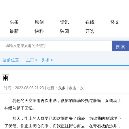
头条
原创
资讯
在线
奖文
最新
快料
独闻
开选
当前位置：
主页
>
头条
>
雨
时间：2022-08-06 21:23 | 栏目：
头条
| 点击：
次
乳色的天空细雨再次淅沥，微凉的雨滴轻抚过脸颊，又调动了
神经勾起了回忆。
那天，街上的人群早已因这雨而失了踪迹，为你我的邂逅埋下
了伏笔。你正由街心而来，而我正往街心而去，在青石板的沙井，