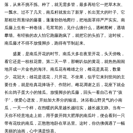
落，从来不挑不拣。种了，就无需多管，最多再给它一把草木灰、
一瓢水。过不了几天，南瓜籽就发出了新芽，长出宽大的叶子。它
那粗壮而葱绿的藤蔓，蓬蓬勃勃地爬行，把地面罩得严严实实。南
瓜藤上生有一种卷须，毛茸茸的，见什么缠什么，遇树爬树，遇墙
攀墙。有经验的农人怕它跑藤跑疯了，就把它的头掐了。这时候，
南瓜藤才不得不放慢脚步，跑得有节制起来。
盛夏，是南瓜开花的时节。南瓜大多在夜里开花，头天傍晚，
看它还是一枝枝花蕾。第二天一早，那喇叭似的黄花，就热热闹闹
地开成一片金色的海洋。南瓜花有雌雄之分，雌花是真花，数量
少、花冠大；雄花是谎花，只开花、不坐果，似乎它来到世间的主
要任务，就是给真花捧场子、作陪衬。雌花凋谢之后，花座下就会
长出鸽子蛋大小的雏瓜。放慢脚步的瓜藤，回头一看自己有了“孩
子”，便爱心迸发，开始加大养分的输送。沐浴着山野灵气的小南
瓜，一天一个样，在煦暖的风里越长越结实，越长越文静。当有一
天你不经意地走上前，用手拨开阔大肥厚的南瓜叶，便会看到一只
带有花纹的南瓜，正憨憨地卧在草丛里。这时，你仿佛偶遇了一幅
美丽的油画，心中满是惊喜。