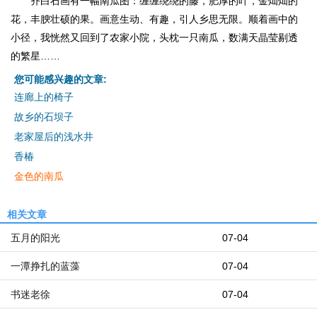
齐白石画有一幅南瓜图：缠缠绕绕的藤，肥厚的叶，金灿灿的
花，丰腴壮硕的果。画意生动、有趣，引人乡思无限。顺着画中的
小径，我恍然又回到了农家小院，头枕一只南瓜，数满天晶莹剔透
的繁星……
您可能感兴趣的文章:
连廊上的椅子
故乡的石坝子
老家屋后的浅水井
香椿
金色的南瓜
相关文章
五月的阳光
07-04
一潭挣扎的蓝藻
07-04
书迷老徐
07-04