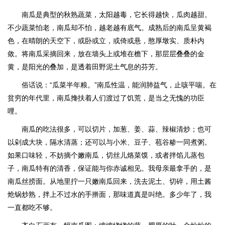
南瓜是典型的秋熟蔬菜，太阳越毒，它长得越快，瓜肉越甜。
不少蔬菜怕老，南瓜却不怕，越老越有底气。成熟后的南瓜呈黄褐
色，在晴朗的天空下，或卧或立，或倚或悬，憨厚墩实、质朴内
敛。将南瓜采摘回来，放在墙头上或堆在檐下，那层层叠叠的金
黄，是阳光的叠加，是透着田野泥土气息的芬芳。
俗话说：“瓜菜半年粮。”南瓜性温，能润肺益气，止咳平喘。在
贫穷的年代里，南瓜搀扶着人们渡过了饥荒，是当之无愧的功臣
哩。
南瓜的吃法很多，可以切片，加葱、姜、蒜、辣椒清炒；也可
以剁成大块，隔水清蒸；还可以与小米、豆子、苞谷糁一同煮粥。
如果口味轻，不妨摘个嫩南瓜，切丝儿烙菜馍，或者拌馅儿蒸包
子，南瓜特有的清香，保证能与你赤诚相见。我母亲最拿手的，是
南瓜丝捞面。从地里拧一只嫩南瓜回来，洗去泥土、切碎，用土酱
炝锅炒熟，拌上不过水的手擀面，那味道真是叫绝。多少年了，我
一直都吃不够。