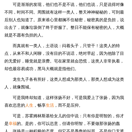
可是渐渐的发现，他们也不是不说，他们也说，只是说得对像
不同，时间不同。周围就有这样一类人，整天神神秘秘的，可到最
后别人也知道了。原来谁心里都搁不住秘密，秘密真的是负担，说
出去了，就像垃圾倒了终于舒服了。整日不能保有秘密的人，大概
就是不愿有负担的人。
而真就有一类人，土语说：闷着头子，只管干！这类人的特
点，从来不和人闲聊，没有目的不说话，绝对早起，因为他除了目
的无爱好，睡觉就是浪费。宅在家里就会恐慌，这类人非常执着，
却也最容易成功，黑马大概就是指他们。
龙生九子各有所好，这类人想成为那类人，那类人想成为这类
人，就像围城。
可是我终却知道，这样张扬不好，可是我爱上了张扬，因为我
喜欢恣意的
人生
，畅享
生活
，而不是压抑。
可是，苏霍姆林斯基给女儿的信中说：只有你是明智的，你才
是
幸福
的。是的，你可以恣意，但请你明智，不要做那张扬的蠢
人，张扬是一种积极的态度，但它不是愚蠢的叫嚣，不是你口无遮