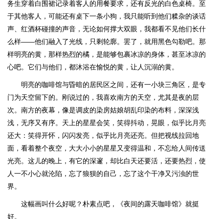
务生穿着白围裙记录着客人的用餐要求，还有反光的白色桌椅。至
于其他客人，可能还有桌下一条小狗，我只能听到他们糅杂的谈话
声、红酒杯碰撞的声音，无论如何撑大双眼，我都看不见他们长什
么样——他们融入了光线，只剩轮廓。罢了，就用黑色勾勒吧。那
样明亮的黄，那样热烈的橘，是能够包裹冰凉的身体，甚至冰凉的
心吧。它们与他们，都沐浴在愉悦的黄，让人沉溺的黄。
明亮的咖啡馆与昏暗的居民区之间，还有一小块三角区，是专
门为天空留下的。刚说过的，我喜欢南方的天空，尤其是夜的层
次。南方的夜幕，像是调皮的染房姑娘胡乱印染的布料，深深浅
浅，无序又有序。天上的星星会笑，笑得抖动，晃眼，似乎比月亮
还大：笑得开怀，闪闪发亮，似乎比月亮还亮。但把视线拉回地
面，看着整个夜空，大大小小的星星又变得温和，不忘给人间传送
光亮。这儿的晚上，有它的深邃，却比白天还要活，还要热烈，使
人一不小心就沦陷，忘了狼狈的自己，忘了这个干净又污浊的世
界。
这幅画叫什么好呢？朴素点吧，《夜间的露天咖啡馆》就挺
好。