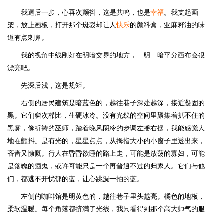
我退后一步，心再次颤抖，这是共鸣，也是
幸福
。我支起画
架，放上画板，打开那个斑驳却让人
快乐
的颜料盒，亚麻籽油的味
道有点刺鼻。
我的视角中线刚好在明暗交界的地方，一明一暗平分画布会很
漂亮吧。
先深后浅，这是规矩。
右侧的居民建筑是暗蓝色的，越往巷子深处越深，接近凝固的
黑。它们鳞次栉比，生硬冰冷。没有光线的空间里聚集着抓不住的
黑雾，像祈祷的巫师，踏着晚风阴冷的步调左摇右摆，我能感觉大
地在颤抖。是有光的，星星点点，从拇指大小的小窗子里透出来，
吝啬又慷慨。行人在昏昏欲睡的路上走，可能是放荡的寡妇，可能
是落魄的酒鬼，或许可能只是一个再普通不过的归家人。它们与他
们，都逃不开忧郁的蓝，让心跳漏一拍的蓝。
左侧的咖啡馆是明黄色的，越往巷子里头越亮。橘色的地板，
柔软温暖。每个角落都挤满了光线，我只看得到那个高大帅气的服