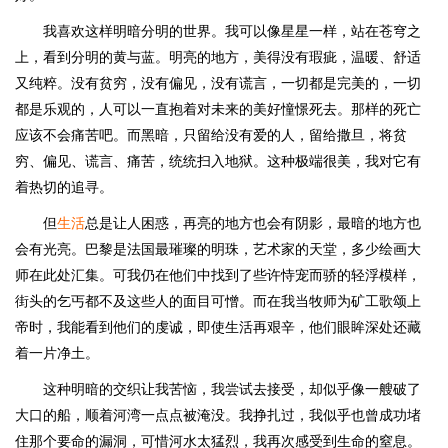
我喜欢这样明暗分明的世界。我可以像星星一样，站在苍穹之
上，看到分明的黄与蓝。明亮的地方，美得没有瑕疵，温暖、舒适
又纯粹。没有贫穷，没有偏见，没有谎言，一切都是完美的，一切
都是乐观的，人可以一直抱着对未来的美好憧憬死去。那样的死亡
应该不会痛苦吧。而黑暗，只留给没有爱的人，留给撒旦，将贫
穷、偏见、谎言、痛苦，统统扫入地狱。这种极端很美，我对它有
着热切的追寻。
但
生活
总是让人困惑，再亮的地方也会有阴影，最暗的地方也
会有光亮。巴黎是法国最璀璨的明珠，艺术家的天堂，多少绘画大
师在此处汇集。可我仍在他们中找到了些许恃宠而骄的轻浮模样，
街头的乞丐都不及这些人的面目可憎。而在我当牧师为矿工歌颂上
帝时，我能看到他们的虔诚，即使生活再艰辛，他们眼眸深处还藏
着一片净土。
这种明暗的交织让我苦恼，我尝试去接受，却似乎像一艘破了
大口的船，顺着河湾一点点被淹没。我挣扎过，我似乎也曾成功堵
住那个要命的漏洞，可惜河水太猛烈，我再次感受到生命的窒息。