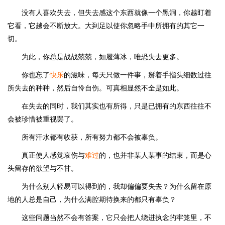
没有人喜欢失去，但失去感这个东西就像一个黑洞，你越盯着
它看，它越会不断放大。大到足以使你忽略手中所拥有的其它一
切。
为此，你总是战战兢兢，如履薄冰，唯恐失去更多。
你也忘了
快乐
的滋味，每天只做一件事，掰着手指头细数过往
所失去的种种，然后自怜自伤。可真相显然不全是如此。
在失去的同时，我们其实也有所得，只是已拥有的东西往往不
会被珍惜被重视罢了。
所有汗水都有收获，所有努力都不会被辜负。
真正使人感觉哀伤与
难过
的，也并非某人某事的结束，而是心
头留存的欲望与不甘。
为什么别人轻易可以得到的，我却偏偏要失去？为什么留在原
地的人总是自己，为什么满腔期待换来的都只有辜负？
这些问题当然不会有答案，它只会把人绕进执念的牢笼里，不