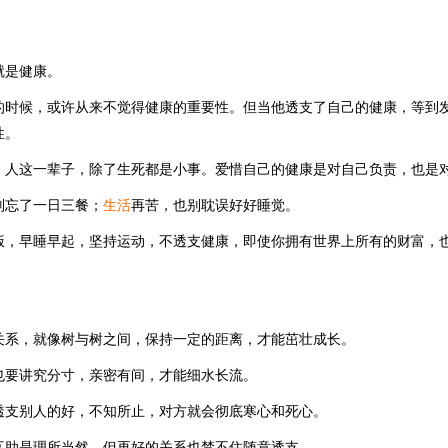
就是健康。
的时候，或许从来不觉得健康的重要性。但当他透支了自己的健康，等到
性。
：人这一辈子，除了生死都是小事。爱惜自己的健康是对自己负责，也是
别忘了一日三餐；
生活
再苦，也别耽误好好睡觉。
饭，早睡早起，坚持运动，不透支健康，即使你拥有世界上所有的财富，
关系，就像树与树之间，保持一定的距离，才能茁壮成长。
也要讲究分寸，亲密有间，才能细水长流。
透支别人的好，不知所止，对方就会彻底寒心和死心。
互助是理所当然，但再好的关系也禁不住随意透支。