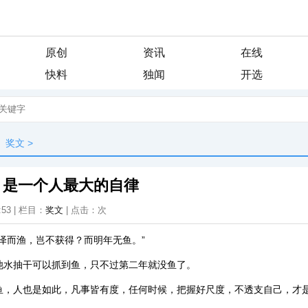
原创
资讯
在线
快料
独闻
开选
奖文
>
，是一个人最大的自律
:53 | 栏目：
奖文
| 点击：
次
泽而渔，岂不获得？而明年无鱼。”
池水抽干可以抓到鱼，只不过第二年就没鱼了。
鱼，人也是如此，凡事皆有度，任何时候，把握好尺度，不透支自己，才