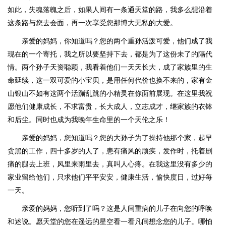
如此，失魂落魄之后，如果人间有一条通天堂的路，我多么想沿着
这条路与您去会面，再一次享受您那博大无私的大爱。
亲爱的妈妈，你知道吗？您的两个重孙活泼可爱，他们成了我
现在的一个寄托，我之所以要坚持下去，都是为了这份未了的隔代
情。两个孙子天资聪颖，我看着他们一天天长大，成了家族里的生
命延续，这一双可爱的小宝贝，是用任何代价也换不来的，家有金
山银山不如有这两个活蹦乱跳的小精灵在你面前展现。在这里我祝
愿他们健康成长，不求富贵，长大成人，立志成才，继家族的衣钵
和后尘。同时也成为我晚年生命里的一个天伦之乐！
亲爱的妈妈，您知道吗？您的大孙子为了操持他那个家，起早
贪黑的工作，四十多岁的人了，患有痛风的顽疾，发作时，托着剧
痛的腿去上班，风里来雨里去，真叫人心疼。在我这里没有多少的
家业留给他们，只求他们平平安安，健康生活，愉快度日，过好每
一天。
亲爱的妈妈，您听到了吗？这是人间重病的儿子在向您的呼唤
和述说。愿天堂的您在遥远的星空看一看凡间想念您的儿子。哪怕