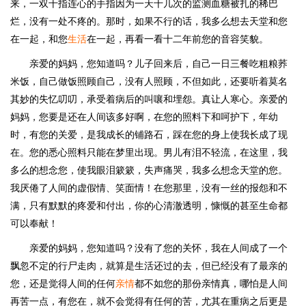
来，一双十指连心的手指因为一天十几次的监测血糖被扎的稀巴
烂，没有一处不疼的。那时，如果不行的话，我多么想去天堂和您
在一起，和您
生活
在一起，再看一看十二年前您的音容笑貌。
亲爱的妈妈，您知道吗？儿子回来后，自己一日三餐吃粗粮荞
米饭，自己做饭照顾自己，没有人照顾，不但如此，还要听着莫名
其妙的失忆叨叨，承受着病后的叫嚷和埋怨。真让人寒心。亲爱的
妈妈，您要是还在人间该多好啊，在您的照料下和呵护下，年幼
时，有您的关爱，是我成长的铺路石，踩在您的身上使我长成了现
在。您的悉心照料只能在梦里出现。男儿有泪不轻流，在这里，我
多么的想念您，使我眼泪簌簌，失声痛哭，我多么想念天堂的您。
我厌倦了人间的虚假情、笑面情！在您那里，没有一丝的报怨和不
满，只有默默的疼爱和付出，你的心清澈透明，慷慨的甚至生命都
可以奉献！
亲爱的妈妈，您知道吗？没有了您的关怀，我在人间成了一个
飘忽不定的行尸走肉，就算是生活还过的去，但已经没有了最亲的
您，还是觉得人间的任何
亲情
都不如您的那份亲情真，哪怕是人间
再苦一点，有您在，就不会觉得有任何的苦，尤其在重病之后更是