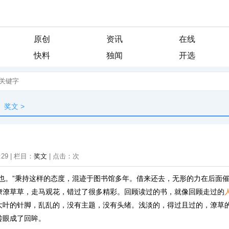
原创
资讯
在线
快料
独闻
开选
奖文
>
:29 | 栏目：
奖文
| 点击：
次
读也。”秉持这样的态度，混迹于图书馆多年。借来还去，无形的力在后面
潦潦草草，走马观花，错过了很多精彩。回顾读过的书，就像回顾走过的
大叶的针脚，乱乱的，没有主题，没有头绪。浅淡的，得过且过的，潦草
转眼成了回眸。