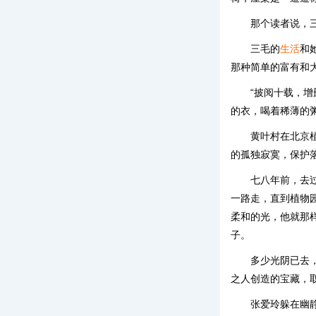
那个读者说，
三毛的
生活
和
那种简单的富有和
“披阅十载，
的衣，喝着稀薄的
黄叶村在北京
的孤独寂寞，保护
七八年前，去
一路走，直到植物
柔和的光，他就那
子。
多少光阴已去
之人创造的宝藏，
张爱玲躲在幽