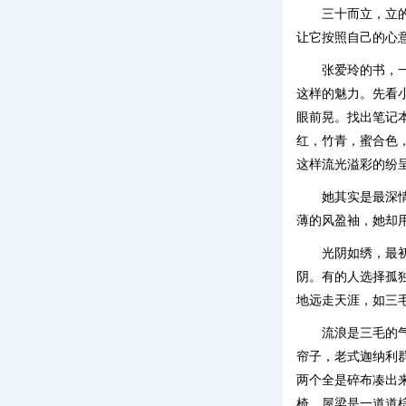
三十而立，立
让它按照自己的心
张爱玲的书，
这样的魅力。先看
眼前晃。找出笔记
红，竹青，蜜合色
这样流光溢彩的纷
她其实是最深
薄的风盈袖，她却
光阴如绣，最
阴。有的人选择孤
地远走天涯，如三
流浪是三毛的
帘子，老式迦纳利
两个全是碎布凑出
椅，屋梁是一道道