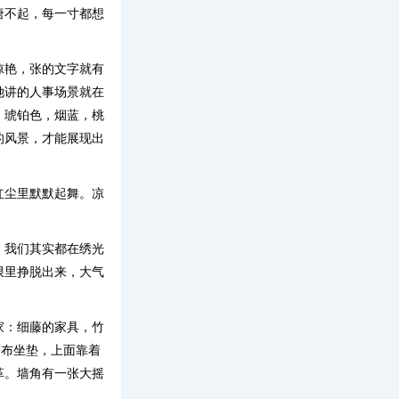
唐不起，每一寸都想
惊艳，张的文字就有
她讲的人事场景就在
，琥铂色，烟蓝，桃
的风景，才能展现出
红尘里默默起舞。凉
。我们其实都在绣光
限里挣脱出来，大气
家：细藤的家具，竹
子布坐垫，上面靠着
革。墙角有一张大摇