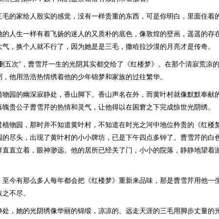
三毛的家给人殷实的感觉，没有一样贵重的东西，可是你明白，里面住着
她的人生一样有着飞扬的迷人的又质朴的底色，像敦煌的壁画，遥遥的存
大气，换个人就不行了，因为她是是三毛，撒哈拉沙漠的月亮才是传奇。
增删五次”，曹雪芹一生的光阴其实都交给了《红楼梦》。在那个清寂荒凉
粥，他用浩浩热情绣着他的少年锦梦和家族的过往繁华。
植物园的幽深寂静处，香山脚下。香山声名在外，而黄叶村就像默默奉献
落魄贵公子曹雪芹的热情和灵气，让他得以在困窘之下完成惊世光阴绣。
过植物园，那时并不知道黄叶村，不知道在时光之河中地位矜贵的《红楼
园的尽头，出现了黄叶村的小小牌坊，已是下午四点多钟了。曹雪芹的白
样直直立着，眼神渺远。他的居所已经关了门，小小的院落，静静地望着
，至今有那么多人每年都会把《红楼梦》重新来品味，那是曹雪芹用他一
取之不尽。
静处，她的光阴绣像华丽的锦缎，凉凉的。远走天涯的三毛用脚步丈量的