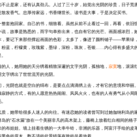
的不止是家，还有认真劲儿。人过了三十岁，始觉出光阴的珍贵，日子荒
意散发香气。忠厚传家远，书香继世长。读书是大事，于是决定买书。
一整套抱回家。自己的书，细致看。虽然从前不止看过一回，再看，依旧
小说，故事是熟悉的，而字句单拎出来，也自有它的光芒。画面感浓烈，
本，要记下来那些撑起画面的色彩，太多了，像进了颜料铺子——苹果绿
，粉蓝，柠檬黄，玫瑰紫，墨绿，深粉，珠灰，苍银……内心得有多盛大
呈。
情的人，她用她的天分绣着精致深邃的文字光阴，孤独地，
寂寞
地，滚滚
用文字绣出了世世流芳的光阴。
初，光阴也就是空白的绢布，是要点点滴滴绣上去，才有它的意境和华丽
独寂静的方式，有的人愿意热热闹闹、风风火火，也有的人有勇气从小局
毛。
气质，她带给很多人迷人的向往。有迷恋她的读者曾写到过她伽纳利岛的
群岛的“石水漏”放在一个美丽非凡的高木架上，藤椅上放着红白相间的格
来的布娃娃。墙上挂着生锈的一大串牛铃，非洲的乐器，阿富汗手绘的皮
棕黑色的原木，数不清的盆景错落有致的吊着放着。