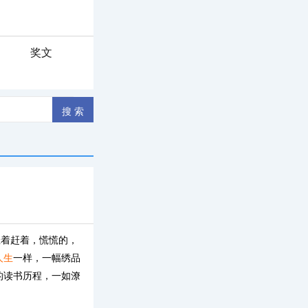
奖文
催着赶着，慌慌的，
人生
一样，一幅绣品
的读书历程，一如潦