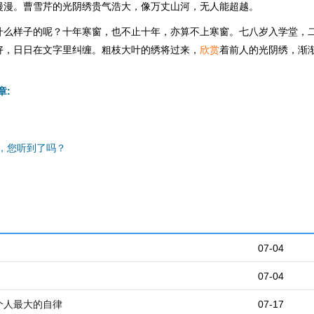
漫漫。曹雪芹的光阴绣贵气浩大，像万丈山河，无人能超越。
什么样子的呢？十年寒窗，也不止十年，亦算不上寒窗。七八岁入学堂，
好，日日在文字里纠缠。粗枝大叶的绣将过来，
欣赏
着前人的光阴绣，渐
章:
，您听到了吗？
07-04
07-04
个人最大的自律
07-17