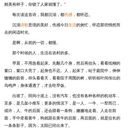
精美有样子，你锁了人家就懂了。”
每次读这首诗，我都沉溺，都
伤感
，都怀恋。
沉溺
诗歌
意境的美好，伤感今日
生活
的匆忙，怀恋那些悄然而
去的闲适时光。
是啊，从前的一切，都慢。
那个时候的人，生活在农村的多。
早晨，不用急着起床。先翻几个身，然后再抬头，看看纸糊的
窗口，窗口大亮了，起身也不迟。人，起床了，站于庭院中，伸伸
慵懒的筋骨，仰头看看天，看看院子周围的树，听听枝叶间传出的
鸟鸣声；身体通透了，才去吃早饭。
出坡了。田间小道上，没有汽车，也没有各种各样的机动车，
至多，是几架小推车；更多的情况下，是一人、一牛、一犁而已，
或许，人、牛的后面，还会跟着一条狗，姗姗地走着。人走在前
面，手中牵着黄牛，狗就跟在黄牛的后面，再后面的，就是拉长的
一条条影子。因为，太阳已经出来了。