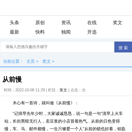
头条
原创
资讯
在线
奖文
最新
快料
独闻
开选
当前位置：
主页
>
奖文
>
从前慢
时间：2022-10-08 11:29 | 栏目：
奖文
| 点击：
次
木心有一首诗，就叫做《从前慢》：
“记得早先年少时，大家诚诚恳恳，说一句是一句"清早上火车
站，长街黑暗无行人，卖豆浆的小店冒着热气。从前的日色变得
慢，车、马、邮件都慢，一生只够爱一个人"从前的锁也好看，钥匙