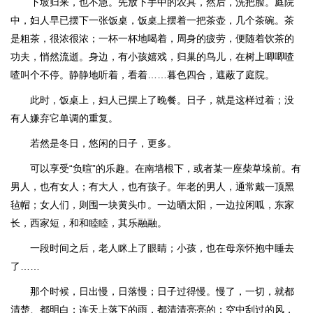
下坡归来，也不急。先放下手中的农具，然后，洗把脸。庭院
中，妇人早已摆下一张饭桌，饭桌上摆着一把茶壶，几个茶碗。茶
是粗茶，很浓很浓；一杯一杯地喝着，周身的疲劳，便随着饮茶的
功夫，悄然流逝。身边，有小孩嬉戏，归巢的鸟儿，在树上唧唧喳
喳叫个不停。静静地听着，看着……暮色四合，遮蔽了庭院。
此时，饭桌上，妇人已摆上了晚餐。日子，就是这样过着；没
有人嫌弃它单调的重复。
若然是冬日，悠闲的日子，更多。
可以享受“负暄”的乐趣。在南墙根下，或者某一座柴草垛前。有
男人，也有女人；有大人，也有孩子。年老的男人，通常戴一顶黑
毡帽；女人们，则围一块黄头巾。一边晒太阳，一边拉闲呱，东家
长，西家短，和和睦睦，其乐融融。
一段时间之后，老人眯上了眼睛；小孩，也在母亲怀抱中睡去
了……
那个时候，日出慢，日落慢；日子过得慢。慢了，一切，就都
清楚、都明白；连天上落下的雨，都清清亮亮的；空中刮过的风，