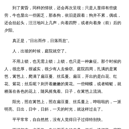
到了黄昏，同样的情状，还会再次呈现；只是人显得有些疲
劳，牛也显出一些困乏，那条狗，依旧是跟着；狗并不累，偶或，
还会抬起头，汪汪地叫上几声，向着四野，或者向着身（前）后的
夕阳。
真正是，“日出而作，日落而息”。
人，出坡的时候，庭院就空了。
不用上锁，也无需上锁；上锁，也只是一种象征。那个时候的
人，很忠厚，很诚实，很少有人去偷窃。庭院四周，扎满的是篱
笆，篱笆上，爬满了扁豆蔓、丝瓜蔓。扁豆，开出的是白花、红
花、紫花；丝瓜呢？则开着嫩嫩的黄花。一些蝴蝶，或者蜻蜓，就
栖落在各色的花上，随风摇曳着。日子，在篱笆上流淌。
阳光，照在篱笆上，照在扁豆蔓、丝瓜蔓上，哗啦啦的，一派
明亮。日出，日中，日斜，一天的时光，就这样过去了。
平平常常，自自然然，没有人觉得日子过得特别快。