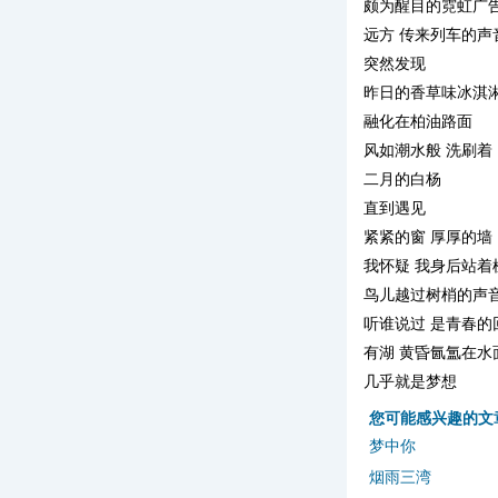
颇为醒目的霓虹广
远方 传来列车的声
突然发现
昨日的香草味冰淇
融化在柏油路面
风如潮水般 洗刷着
二月的白杨
直到遇见
紧紧的窗 厚厚的墙
我怀疑 我身后站着
鸟儿越过树梢的声
听谁说过 是青春的
有湖 黄昏氤氲在水
几乎就是梦想
您可能感兴趣的文
梦中你
烟雨三湾