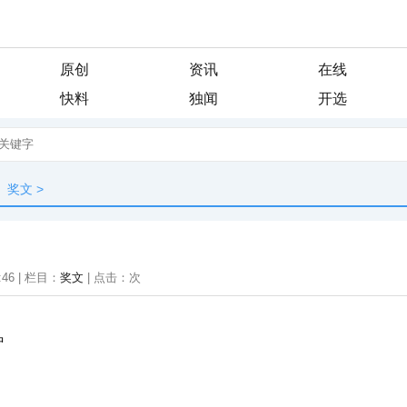
原创
资讯
在线
快料
独闻
开选
奖文
>
:46 | 栏目：
奖文
| 点击：
次
中