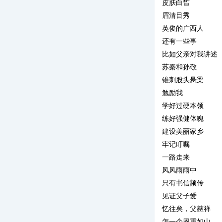
皮肤白皙
眉清目秀
英俊的广西人
还有一些事
比如父亲对我讲述
苏秦和孙敬
锥刺股头悬梁
勉励我
学好过硬本领
练好强健体魄
建设美丽家乡
牢记叮嘱
一路走来
风风雨雨中
只有书信频传
见证父子爱
忆往矣，父慈祥
怎一个恩重如山