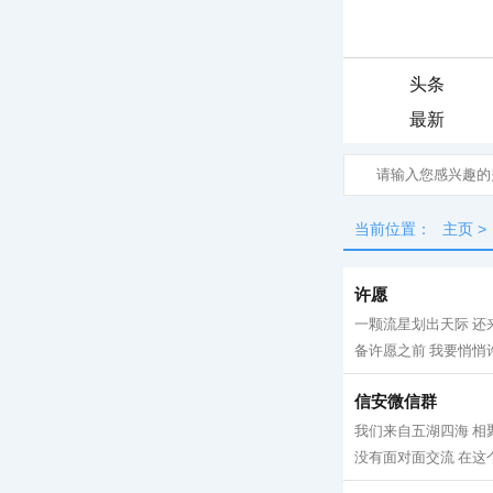
头条
最新
当前位置：
主页
>
许愿
一颗流星划出天际 还
备许愿之前 我要悄悄许
信安微信群
我们来自五湖四海 相
没有面对面交流 在这个