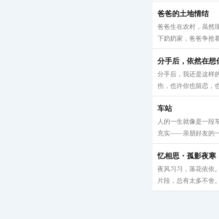
爸爸的土地情结
爸爸生在农村，虽然
下奶奶家，爸爸争抢着
分手后，依然在想
分手后，我还是这样
伤，也许你也留恋，也
车站
人的一生就像是一段
充实——亲朋好友的一
忆相思・孤影夜寒
夜风习习，落花依依
片段，总有太多不舍。