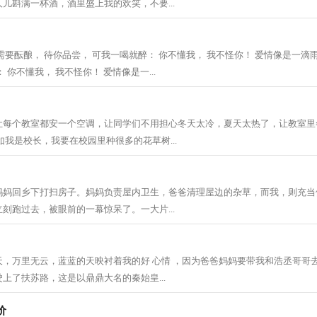
儿斟满一杯酒，酒里盛上我的欢笑，不要...
需要酝酿， 待你品尝， 可我一喝就醉： 你不懂我， 我不怪你！ 爱情像是一滴雨
 你不懂我， 我不怪你！ 爱情像是一...
让每个教室都安一个空调，让同学们不用担心冬天太冷，夏天太热了，让教室里
如我是校长，我要在校园里种很多的花草树...
妈妈回乡下打扫房子。妈妈负责屋内卫生，爸爸清理屋边的杂草，而我，则充当
刻跑过去，被眼前的一幕惊呆了。一大片...
，万里无云，蓝蓝的天映衬着我的好 心情 ，因为爸爸妈妈要带我和浩丞哥哥去
上了扶苏路，这是以鼎鼎大名的秦始皇...
价