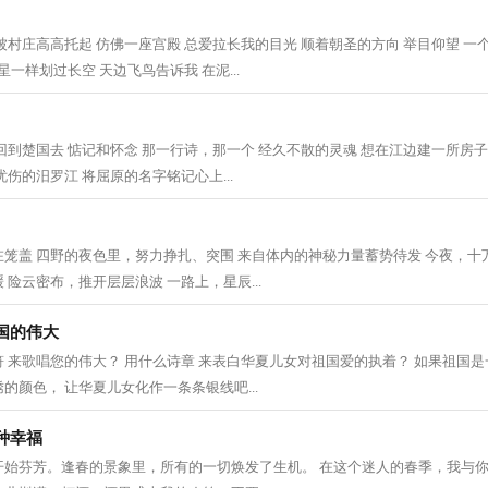
被村庄高高托起 仿佛一座宫殿 总爱拉长我的目光 顺着朝圣的方向 举目仰望 一
星一样划过长空 天边飞鸟告诉我 在泥...
回到楚国去 惦记和怀念 那一行诗，那一个 经久不散的灵魂 想在江边建一所房子
伤的汨罗江 将屈原的名字铭记心上...
笼盖 四野的夜色里，努力挣扎、突围 来自体内的神秘力量蓄势待发 今夜，十
险云密布，推开层层浪波 一路上，星辰...
国的伟大
 来歌唱您的伟大？ 用什么诗章 来表白华夏儿女对祖国爱的执着？ 如果祖国是
的颜色， 让华夏儿女化作一条条银线吧...
种幸福
开始芬芳。逢春的景象里，所有的一切焕发了生机。 在这个迷人的春季，我与