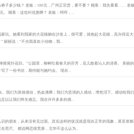
裤子多少钱？ 老板：180元，广州正宗货，要不要？ 顾客：我先看看…… 老
元。 顾客：这也叫优惠啊？ 老板：呵呵，...
我家玩。她看到我家的大花猫躺在沙发上，很可爱，就抱起大花猫，高兴得逗大花
 丽丽说：“不光我喜欢小动物，我...
蜂摇尾扑花归。”公园里，柳树吐着春天的芬芳，花儿散着沁人的清香。 美丽
写了一份书信，期待能与她约会。 现在...
不在。我们为英雄感动，热血沸腾；我们为坚强的人感动，潸然泪下。感动给我
足以让我们终生难忘。我在许许多多的感...
认识的朋友，从来没有见过面。其实这样的状况就是现在正常的现象，甚至谁都
在咫尺。 都说网恋很荒唐，北华不这么认为...