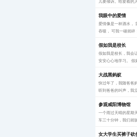
儿要倾诉。给爱着的人
我眼中的爱情
爱情像是一杯酒水， 
吞噬， 可我一碰就碎：
假如我是校长
假如我是校长，我会
安安心心地学习。 假
大战黑蚂蚁
快过年了，我随爸爸
听到爸爸的叫声，我立
参观咸阳博物馆
一个雨过天晴的星期天
车三十分钟，我们就驶
女大学生买裤子砍