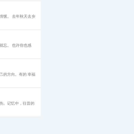
情愫。 去年秋天去乡
就忘。 也许你也感
己的方向。有的 幸福
伤。记忆中，往昔的