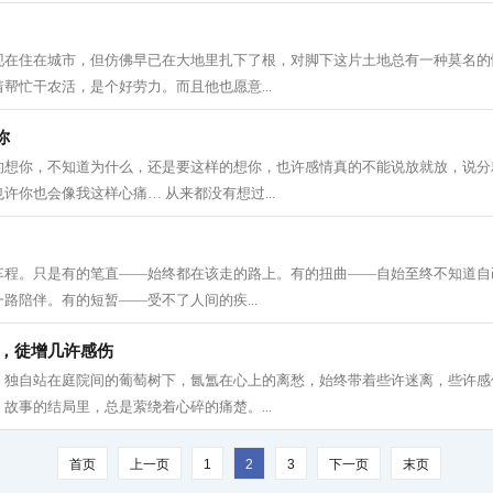
现在住在城市，但仿佛早已在大地里扎下了根，对脚下这片土地总有一种莫名的
帮忙干农活，是个好劳力。而且他也愿意...
你
的想你，不知道为什么，还是要这样的想你，也许感情真的不能说放就放，说分
许你也会像我这样心痛… 从来都没有想过...
车程。只是有的笔直——始终都在该走的路上。有的扭曲——自始至终不知道自
路陪伴。有的短暂——受不了人间的疾...
 ，徒增几许感伤
。独自站在庭院间的葡萄树下，氤氲在心上的离愁，始终带着些许迷离，些许感
故事的结局里，总是萦绕着心碎的痛楚。...
首页
上一页
1
2
3
下一页
末页