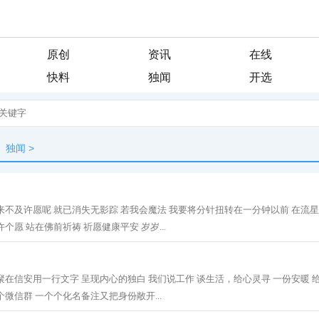
原创
资讯
在线
快料
独闻
开选
独闻
>
来不及许愿呢 就已消失无影踪 若我会魔法 我要将分针扭转在一分钟以前 在流
个愿 站在佛前祈祷 祈愿健康平安 岁岁...
聚在信安用一行文字 呈现内心的独白 我们说工作 谈生活，给心灵寻 一份安暖 
微信群 一个个化名备注又把身份敞开...