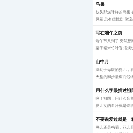
鸟巢
枝头那煤球样的鸟巢 
风暴 总有些忧伤 像流
写在端午之前
端午节又到了 突然想
栗子糯米竹叶香 洒满忧
山中月
躁动于母腹的婴儿，在
天堂的脚步凝重而迟缓 
用什么字眼描述祖
啊！祖国，用什么音符
夏儿女的血汗就是锦绣
不要说爱过就是一
鸟儿还是鸣唱，花儿