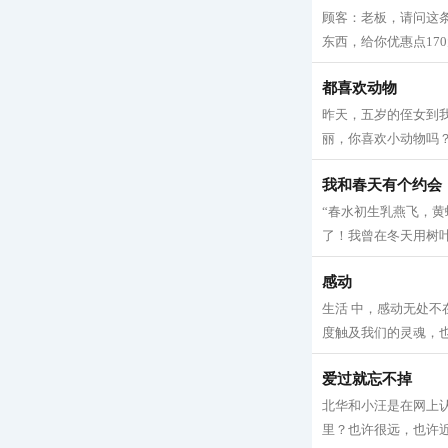
顾客：老板，请问这条
东西，给你优惠点170
都喜欢动物
昨天，五岁的侄女到
丽，你喜欢小动物吗？”
我和春天有个约会
“春水初生乳燕飞，黄
了！我曾在冬天用树叶
感动
生活 中，感动无处
度触及我们的灵魂，也
爱过就忘不掉
北华和小汪是在网上
里？也许很远，也许近