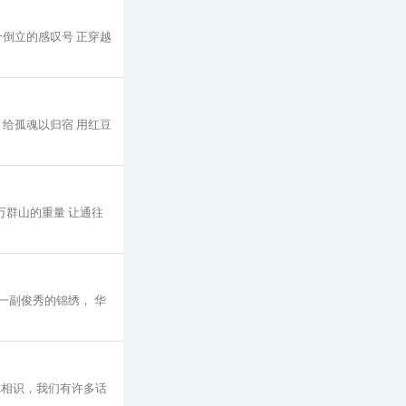
个倒立的感叹号 正穿越
 给孤魂以归宿 用红豆
万群山的重量 让通往
一副俊秀的锦绣， 华
你相识，我们有许多话