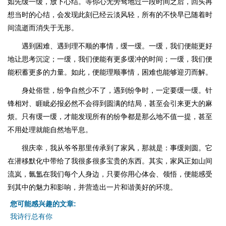
如先缓一缓，放下心结。等你心无旁骛地过一段时间之后，回头再
想当时的心结，会发现此刻已经云淡风轻，所有的不快早已随着时
间流逝而消失于无形。
遇到困难、遇到理不顺的事情，缓一缓。一缓，我们便能更好
地让思考沉淀；一缓，我们便能有更多缓冲的时间；一缓，我们便
能积蓄更多的力量。如此，便能理顺事情，困难也能够迎刃而解。
身处俗世，纷争自然少不了，遇到纷争时，一定要缓一缓。针
锋相对、睚眦必报必然不会得到圆满的结局，甚至会引来更大的麻
烦。只有缓一缓，才能发现所有的纷争都是那么地不值一提，甚至
不用处理就能自然地平息。
很庆幸，我从爷爷那里传承到了家风，那就是：事缓则圆。它
在潜移默化中带给了我很多很多宝贵的东西。其实，家风正如山间
流岚，氤氲在我们每个人身边，只要你用心体会、领悟，便能感受
到其中的魅力和影响，并营造出一片和谐美好的环境。
您可能感兴趣的文章:
我诗行总有你