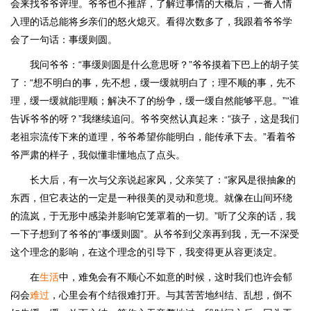
会来找爷爷评理。爷爷也不推辞，了解过事情的大概后，一番入情
入理的话总能将乡亲们的怒火熄灭。看得次数多了，我跟着爷爷学
会了一句话：事缓则圆。
我问爷爷：“事缓则圆是什么意思呀？”爷爷摸着下巴上的胡子笑
了：“想不明白的事，先不想，缓一缓就明白了；理不顺的事，先不
理，缓一缓就能理顺；解决不了的纷争，缓一缓自然能够平息。”“谁
告诉爷爷的呀？”我继续追问。爷爷突然认真起来：“孩子，这是我们
老祖宗流传下来的道理，爷爷希望你能明白，能传承下去。”看着爷
爷严肃的样子，我似懂非懂地点了点头。
长大后，有一次与父亲说起家风，父亲笑了：“家风是很抽象的
东西，但它表达的一定是一种很美的灵动和意境。就像在山间环绕
的流岚，于无形中感染并影响它笼罩着的一切。”听了父亲的话，我
一下子想到了爷爷的“事缓则圆”。从爷爷到父亲再到我，无一不深受
这个理念的影响，在这个理念的引导下，我变得更从容更淡定。
在
生活
中，难免会有不顺心不如意的时候，这时我们也许会郁
闷会
难过
，心里会有个结很难打开。与其苦苦地纠结、乱想，倒不