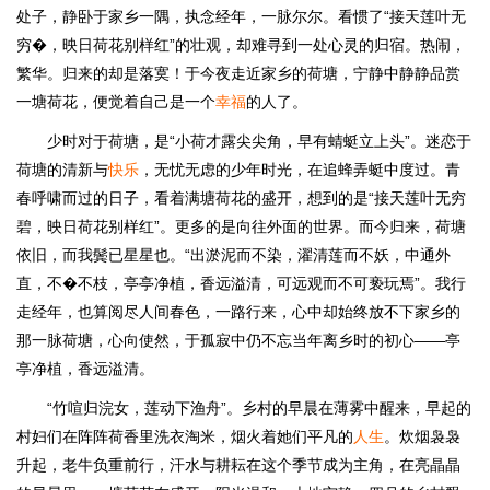
处子，静卧于家乡一隅，执念经年，一脉尔尔。看惯了“接天莲叶无
穷�，映日荷花别样红”的壮观，却难寻到一处心灵的归宿。热闹，
繁华。归来的却是落寞！于今夜走近家乡的荷塘，宁静中静静品赏
一塘荷花，便觉着自己是一个
幸福
的人了。
少时对于荷塘，是“小荷才露尖尖角，早有蜻蜓立上头”。迷恋于
荷塘的清新与
快乐
，无忧无虑的少年时光，在追蜂弄蜓中度过。青
春呼啸而过的日子，看着满塘荷花的盛开，想到的是“接天莲叶无穷
碧，映日荷花别样红”。更多的是向往外面的世界。而今归来，荷塘
依旧，而我鬓已星星也。“出淤泥而不染，濯清莲而不妖，中通外
直，不�不枝，亭亭净植，香远溢清，可远观而不可亵玩焉”。我行
走经年，也算阅尽人间春色，一路行来，心中却始终放不下家乡的
那一脉荷塘，心向使然，于孤寂中仍不忘当年离乡时的初心——亭
亭净植，香远溢清。
“竹喧归浣女，莲动下渔舟”。乡村的早晨在薄雾中醒来，早起的
村妇们在阵阵荷香里洗衣淘米，烟火着她们平凡的
人生
。炊烟袅袅
升起，老牛负重前行，汗水与耕耘在这个季节成为主角，在亮晶晶