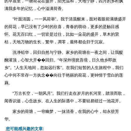
的早晨里，一塘荷花在盛开，阳光温和，大地宁静，四月的乡村飘
满我多年的记忆，心中溢满荷香。
“叶面清圆，一一风荷举”。我于清晨醒来，面对着眼前满塘盛开
的荷花，早已没有了少时的欣喜，青春的萌动，更多的是触目感
怀。花无百曰红，一切皆是过往，比如一朵花的盛开，草木的荣
枯，天地万物的生长，繁华，凋零，最终都会归于沉寂。
洗净铅华，回归自然与宁静。家乡的荷塘在一夜之间，让我醍
醐灌顶，心智大开��回归。“年深外境犹吾境，日久他乡即故
乡”。“人生天地间，忽如远行客”。在我们短暂的人生旅程中，我们
心中何不常存一方执念��向往于艳丽的荷花，更钟情于雪白的莲
藕。
“万古长空，一朝风月”。我们行走在岁月的长河里，踏浪而歌，
闻香识途，心念故乡。在人生的际遇中，不要轻易错过一池花开。
家乡的荷塘，一帘幽梦，一抹清香，在我的心中，却永驻芳
华。
您可能感兴趣的文章: