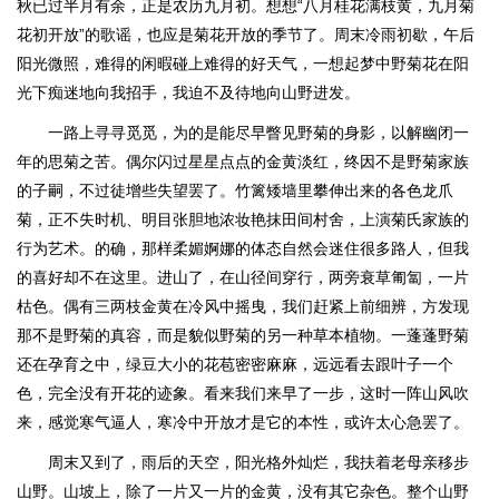
秋已过半月有余，正是农历九月初。想想“八月桂花满枝黄，九月菊
花初开放”的歌谣，也应是菊花开放的季节了。周末冷雨初歇，午后
阳光微照，难得的闲暇碰上难得的好天气，一想起梦中野菊花在阳
光下痴迷地向我招手，我迫不及待地向山野进发。
一路上寻寻觅觅，为的是能尽早瞥见野菊的身影，以解幽闭一
年的思菊之苦。偶尔闪过星星点点的金黄淡红，终因不是野菊家族
的子嗣，不过徒增些失望罢了。竹篱矮墙里攀伸出来的各色龙爪
菊，正不失时机、明目张胆地浓妆艳抹田间村舍，上演菊氏家族的
行为艺术。的确，那样柔媚婀娜的体态自然会迷住很多路人，但我
的喜好却不在这里。进山了，在山径间穿行，两旁衰草匍匐，一片
枯色。偶有三两枝金黄在冷风中摇曳，我们赶紧上前细辨，方发现
那不是野菊的真容，而是貌似野菊的另一种草本植物。一蓬蓬野菊
还在孕育之中，绿豆大小的花苞密密麻麻，远远看去跟叶子一个
色，完全没有开花的迹象。看来我们来早了一步，这时一阵山风吹
来，感觉寒气逼人，寒冷中开放才是它的本性，或许太心急罢了。
周末又到了，雨后的天空，阳光格外灿烂，我扶着老母亲移步
山野。山坡上，除了一片又一片的金黄，没有其它杂色。整个山野