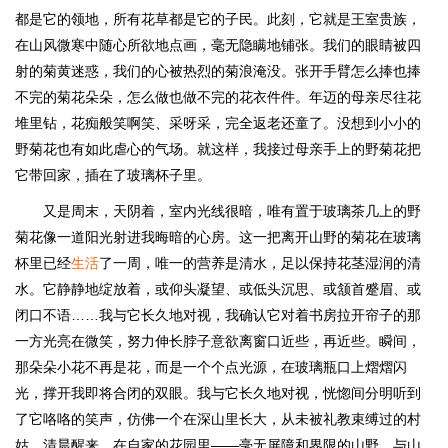
都是它的领地，所有花草都是它的子民。此刻，它就是王室贵族，
在山风微寒中随心所欲地点画，毫无隐瞒地铺张。我们的眼睛被四
射的菊黄迷惑，我们的心被热烈的菊浪淹没。张开手臂怎么捧也捧
不完的菊花朵朵，怎么做也做不完的花衣件件。年迈的母亲尽往花
堆里钻，花痴般笑啊笑、采呀采，完全返老还童了。没想到小小的
野菊花也有如此虐心的气场。就这样，我接过母亲手上的野菊花把
它带回家，插在了玻璃杯子里。
又是周末，天阴着，室内光线很暗，唯有置于玻璃茶几上的野
菊花像一道阳光射进我晦暗的心房。这一把离开山野的菊花在玻璃
杯里已经
生活
了一周，唯一的营养是清水，足以保持花茎湿润的清
水。它静静地绽放着，或仰头凝望、或低头沉思、或颔首蹙眉、或
闭口不语……我与它长久地对视，我确认它对着书房拉开帘子的那
一方光亮在微笑，努力伸长脖子意欲离窗口近些，再近些。瞬间，
那朵朵小花不再是花，而是一个个点光源，在玻璃瓶口上熠熠闪
光，撑开我即将合闭的双眼。我与它长久地对视，恍惚间分明听到
了它咯咯的笑声，仿佛一个在深山里长大，从未被礼教束缚过的村
姑，清晨醒来，在自家的花园里——毫无屏障和界限的山野，与山