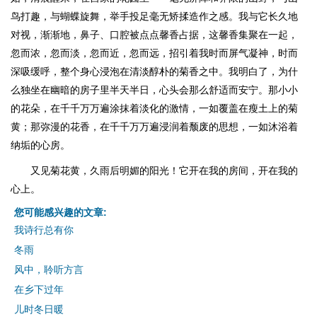
鸟打趣，与蝴蝶旋舞，举手投足毫无矫揉造作之感。我与它长久地
对视，渐渐地，鼻子、口腔被点点馨香占据，这馨香集聚在一起，
忽而浓，忽而淡，忽而近，忽而远，招引着我时而屏气凝神，时而
深吸缓呼，整个身心浸泡在清淡醇朴的菊香之中。我明白了，为什
么独坐在幽暗的房子里半天半日，心头会那么舒适而安宁。那小小
的花朵，在千千万万遍涂抹着淡化的激情，一如覆盖在瘦土上的菊
黄；那弥漫的花香，在千千万万遍浸润着颓废的思想，一如沐浴着
纳垢的心房。
又见菊花黄，久雨后明媚的阳光！它开在我的房间，开在我的
心上。
您可能感兴趣的文章:
我诗行总有你
冬雨
风中，聆听方言
在乡下过年
儿时冬日暖