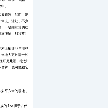
象中。
略显暗淡，然而，那
来窜去。近处，不少
果，一篓细茸茸的红
民族服饰，那顶葵叶
沙滩上敏捷地与那些
，当地人更钟情一种
往可见此景，挖“沙
不留神，也可能被它
0多平方米的场地，
京族的主体源于古代