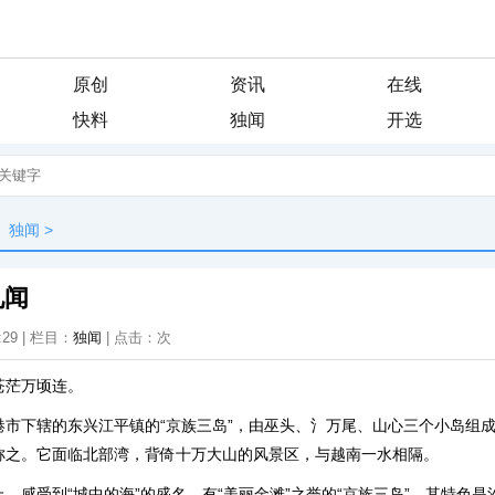
原创
资讯
在线
快料
独闻
开选
独闻
>
见闻
:29 | 栏目：
独闻
| 点击：
次
苍茫万顷连。
港市下辖的东兴江平镇的“京族三岛”，由巫头、氵万尾、山心三个小岛组
称之。它面临北部湾，背倚十万大山的风景区，与越南一水相隔。
，感受到“城中的海”的盛名。有“美丽金滩”之誉的“京族三岛”，其特色