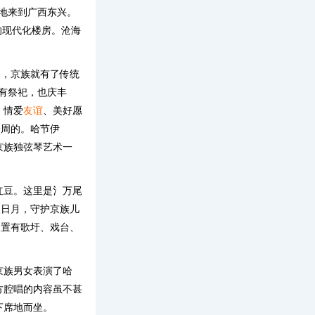
居地来到广西东兴。
今的现代化楼房。沧海
是，京族就有了传统
，有祭祀，也庆丰
、情爱
友谊
、美好愿
一周的。哈节伊
京族独弦琴艺术一
红豆。这里是氵万尾
望日月，守护京族儿
又置有歌圩、戏台、
京族男女表演了哈
方腔唱的内容虽不甚
下席地而坐。