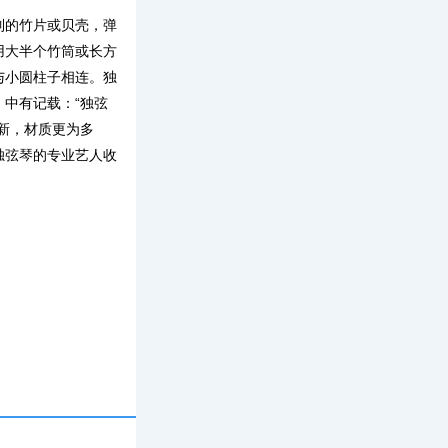
制的竹片或贝壳，弹
用大半个竹筒或长方
与小圆柱子相连。独
中有记载：“独弦
新，材质更为多
独弦琴的专业艺人收