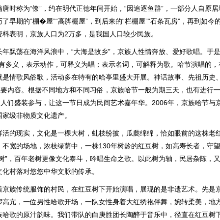
唐时称为“僚”，约在明代正德年间开始，“因追逐鱼群”，一部分人自原
了早期的“棚�屋”“高脚棚屋”，到后来的“栏棚屋”“石条瓦房”，再到如
资料表明，京族人口为2万多，是我国人口较少民族。
长年飘荡在海洋风浪中，“大海是故乡”，京族人性情奔放、爱好歌唱。于
”，有多义，表示动作，可释义为唱；表示名词，可解释为歌。哈节演唱的
就是情歌风俗歌，活动多在特有的哈亭里盛大开展。神话故事、先祖历史
的主要内容。根据不同地方和不同习俗，京族哈节一般为期三天，也有进行
的人们盛装参与，让这一节日成为民间艺术嘉年华。2006年，京族哈节与
国家级非物质文化遗产。
鲜活的现实，文化是一棵大树，虬枝纷披，瓜瓞绵绵，恰如眼前的这株老
，不宽的场地，浓枝绿荫中，一株130年树龄的红豆树，如高寿长者，守
之树”，百年老树更像文化泰斗，吟唱生命之歌。以此树为轴，民居杂陈，
文化村落对悠悠中华文脉的传承。
着京族传统服饰的村民，在红豆树下开始演唱，展现的是非遗艺术。先是
锣高亢，一位男性哈歌开场，一队女性身着大红绣袍伴舞，婉转柔美，地
族哈歌的原汁韵味。我们带队的白庚胜团长陶醉于音乐中，径直在红豆树