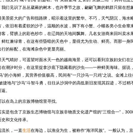
，我们见识了丛丛葳蕤的树木，也许季节之故，翩翩飞舞的鹤群只留在想
滩美景偌大的广告和指路牌，昭示着这里的繁华。不巧，天气阴沉，海水
方，依旧有着柔软的沙子，温顺的水波，脚下有小蟹、小螺各类小生命窜
游客，臂膀上的彩色纱巾，在辽阔的天地间飘舞。几名女游商来回叫卖水
，鲜红兼绿青，在这有些昏暗的天色中，显得尤为生动、鲜亮。而那一身
出行的标配，在海滩杂色中更显亮丽。
果天气晴好，可遥望对面水天一色的越南海景，还可以看到京族妇女们在
们在潮汐时分，在这里捉拿沙底下隐藏着的沙虫——一种鲜美海味。据说
马”的小海鲜，其营养价值极高，民间有“一只沙马一只鸡”之说。金滩上往
们敏捷地与“沙马”斗智斗勇，往往从沙洞中的高低新旧发现其踪迹，不过稍
而返。
可以在岛上的京族博物馆里寻找。
实是包含了京族生态博物馆与京族非物质文化遗产馆的“三馆合一”，300
历史和文化传承。
远流长，一直
生活
在海边，以渔业为生，被称作“海洋民族”。一般认为，