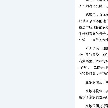
长长的海岛公路上
远远的，有海
块被叫做金滩的地
显然有所准备的女
毛丹和青圆的椰子
斗笠——京族妇女
不无遗憾，如
小生灵们周旋。她
名为风蟹、俗称“沙
马”时，一些快手
的狡猾打败，无功
更多的感受，
京族博物馆，其
展示了京族的发展
京族的历史源