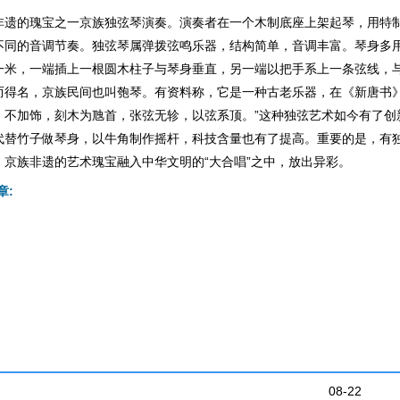
非遗的瑰宝之一京族独弦琴演奏。演奏者在一个木制底座上架起琴，用特
不同的音调节奏。独弦琴属弹拨弦鸣乐器，结构简单，音调丰富。琴身多
一米，一端插上一根圆木柱子与琴身垂直，另一端以把手系上一条弦线，
而得名，京族民间也叫匏琴。有资料称，它是一种古老乐器，在《新唐书》
，不加饰，刻木为虺首，张弦无轸，以弦系顶。”这种独弦艺术如今有了创
代替竹子做琴身，以牛角制作摇杆，科技含量也有了提高。重要的是，有
。京族非遗的艺术瑰宝融入中华文明的“大合唱”之中，放出异彩。
章:
08-22