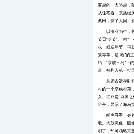
百越的一支骆越，隋
从住宅看，京族经历
桑田，换了人间。
以渔业为生，
节日“哈节”。“哈
收，或迎年节，再
景等等，是“哈”
始，“京族三岛”上
道，被列入第一批
从远古遗存到
村的一个京族村落
女。红豆是“诗国
哈亭，显示了海岛
闻声寻看，身
歌。大鼓急促，圆
明了，却可领略京