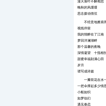
漫天落叶不解相思
晚秋的风缓缓
思念拨动情弦
不经意地擦肩
视线停留
我的情醉在了江南
梦回洋澜湖畔
那个温馨的夜晚
深情凝望 十指相
甜蜜幸福刻满心田
岁月
谱写成诗篇
一瓣荷花在水
一把伞撑起多少情
小船如织
如梦似幻
遇见眷恋