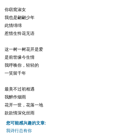
你窈窕淑女
我也是翩翩少年
此情绵绵
惹惜生怜花无语
这一树一树花开是爱
是前世缘今生情
我呼唤你，轻轻的
一笑留千年
最美不过初相遇
我醉作烟雨
花开一世，花落一地
款款情深化丝雨
您可能感兴趣的文章:
我诗行总有你